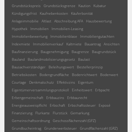
Grundstückspreis
Grundstücksgrenze
Kaution
Kubatur
Kündigungsfrist
Kaufnebenkosten
Käuferbonität
Anlageimmobilie
Altlast
Abschreibung AFA
Hausbewertung
Hypothek
Immobilien
Immobilien-Leasing
Immobilienbewertung
Immobilienblase
Immobiliengutachten
Indexmiete
Immobilienverkauf
Kaltmiete
Bauantrag
Ansichten
Baufinanzierung
Baugenehmigung
Baugrenze
Baugrundstück
Bauland
Baulandmobilisierungsgesetz
Baulast
Bausachverständiger
Beleihungswert
Bestellerprinzip
Betriebskosten
Bodengrundfläche
Bodenrichtwert
Bodenwert
Courtage
Denkmalschutz
Effektivzins
Eigentum
Eigentümerversammlungsprotokoll
Einheitswert
Erbpacht
Erbengemeinschaft
Erbbauzins
Erbbaurecht
Energieausweispflicht
Erbschaft
Erbschaftssteuer
Exposé
Finanzierung
Flurkarte
Flurstück
Gemarkung
Gemeinschaftsordnung
Geschossflächenzahl (GFZ)
Grundbucheintrag
Grunderwerbsteuer
Grundflächenzahl (GRZ)