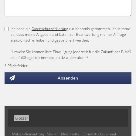
Ich habe die
Datenschutzerklärung
zur Kenntnis genommen. Ich stimme
zu, dass meine Angaben und Daten zur Beantwortung meiner Anfrage
elektronisch erhoben und gespeichert werden.
Hinweis: Sie können Ihre Einwilligung jederzeit für die Zukunft per E-Mail
an info@hegerich-immobilien.de widerrufen. *
* Pflichtfelder
Absenden
Glossar
Makleralleinauftrag
Makler
Maisonette
Grundstücksverkauf