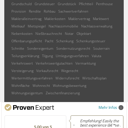
Grundschuld
Grundsteuer
Grundstück
Pflichtteil
Penthouse
Provision
Rendite
Rohbau
Sachwertverfahren
Makleralleinvertrag
Maklerkosten
Maklervertrag
Marktwert
Mietkauf
Mietspiegel
Nachlassimmobilie
Nachlassverwaltung
Nebenkosten
Nießbrauchrecht
Notar
Objektart
Offenbarungspflicht
Pacht
Schenkung
Schenkungssteuer
Schnitte
Sondereigentum
Sondernutzungsrecht
Souterrain
Teilungserklärung
Tilgung
Umlegungsverfahren
Valuta
Verkehrswert
Verkehrswertgutachten
Vermarktung
Versteigerung
Vorkaufsrecht
Wegerecht
Wertermittlungsverfahren
Widerrufsrecht
Wirtschaftsplan
Wohnfläche
Wohnrecht
Wohnungsbewertung
Wohnungseigentum
Zwischenfinanzierung
Mehr Infos
Empfehlung! Easily the
best experience Iâ€™ve had
5.00 von 5