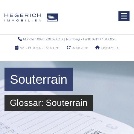
München 089 / 230 69 62 0 | Nürnberg / Fürth 0911 / 131 605 0
Mo. - Fr. 09.00 - 18.00 Uhr
07.08.2026
Objekte: 100
Souterrain
Glossar: Souterrain