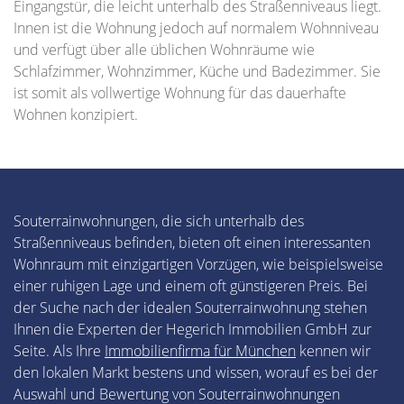
Eingangstür, die leicht unterhalb des Straßenniveaus liegt.
Innen ist die Wohnung jedoch auf normalem Wohnniveau
und verfügt über alle üblichen Wohnräume wie
Schlafzimmer, Wohnzimmer, Küche und Badezimmer. Sie
ist somit als vollwertige Wohnung für das dauerhafte
Wohnen konzipiert.
Souterrainwohnungen, die sich unterhalb des
Straßenniveaus befinden, bieten oft einen interessanten
Wohnraum mit einzigartigen Vorzügen, wie beispielsweise
einer ruhigen Lage und einem oft günstigeren Preis. Bei
der Suche nach der idealen Souterrainwohnung stehen
Ihnen die Experten der Hegerich Immobilien GmbH zur
Seite. Als Ihre
Immobilienfirma für München
kennen wir
den lokalen Markt bestens und wissen, worauf es bei der
Auswahl und Bewertung von Souterrainwohnungen