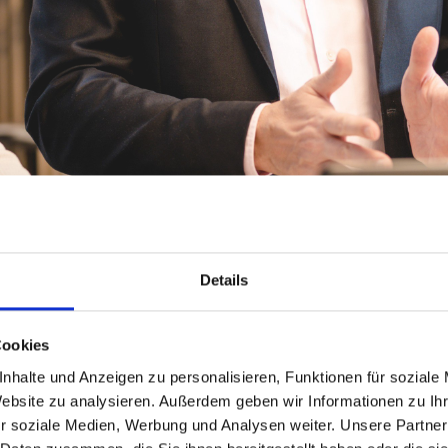
Details
Ein Wirtschaftsplan ist für Immobilieneigen
Eckdaten für eine bestimmte Planungsperiode
Cookies
Wohnungseigentümergemeinschaften, die g
nhalte und Anzeigen zu personalisieren, Funktionen für soziale
aufkommen. Bei Hegerich Immobilien GmbH 
Website zu analysieren. Außerdem geben wir Informationen zu I
tiefgehenden Marktkenntnisse in Nürnberg 
r soziale Medien, Werbung und Analysen weiter. Unsere Partner
und transparente Finanzplanung zu ermögli