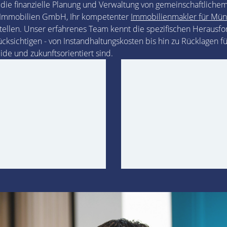
für die finanzielle Planung und Verwaltung von gemeinschaftlich
 Immobilien GmbH, Ihr kompetenter
Immobilienmakler für Mü
rstellen. Unser erfahrenes Team kennt die spezifischen Heraus
cksichtigen - von Instandhaltungskosten bis hin zu Rücklagen
lide und zukunftsorientiert sind.