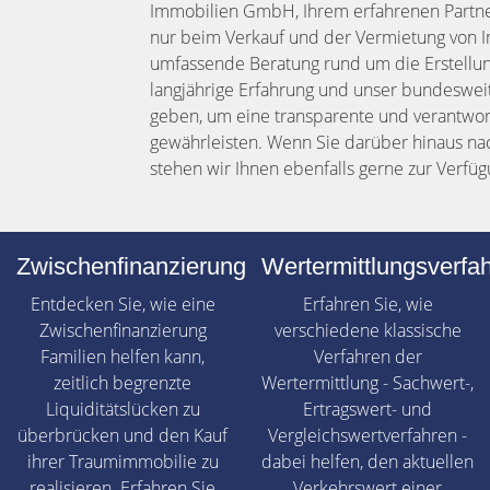
Immobilien GmbH, Ihrem erfahrenen Partner 
nur beim Verkauf und der Vermietung von I
umfassende Beratung rund um die Erstellun
langjährige Erfahrung und unser bundesweit
geben, um eine transparente und verantwor
gewährleisten. Wenn Sie darüber hinaus n
stehen wir Ihnen ebenfalls gerne zur Verfüg
Zwischenfinanzierung
Wertermittlungsverfa
Entdecken Sie, wie eine
Erfahren Sie, wie
Zwischenfinanzierung
verschiedene klassische
Familien helfen kann,
Verfahren der
zeitlich begrenzte
Wertermittlung - Sachwert-,
Liquiditätslücken zu
Ertragswert- und
überbrücken und den Kauf
Vergleichswertverfahren -
ihrer Traumimmobilie zu
dabei helfen, den aktuellen
realisieren. Erfahren Sie
Verkehrswert einer