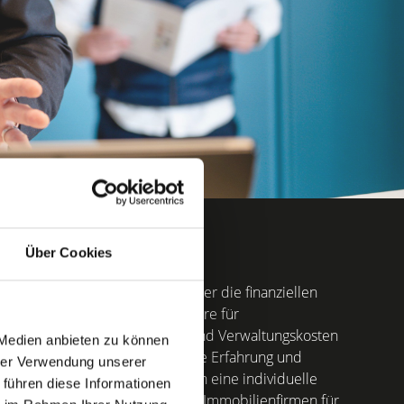
Über Cookies
tümer von großer Bedeutung, da er die finanziellen
 festlegt. Dies gilt insbesondere für
emeinsam für Instandhaltung und Verwaltungskosten
 Medien anbieten zu können
bringen wir unsere langjährige Erfahrung und
hrer Verwendung unserer
optimal ein, um unseren Kunden eine individuelle
 führen diese Informationen
chen. Als eine der führenden **
Immobilienfirmen für