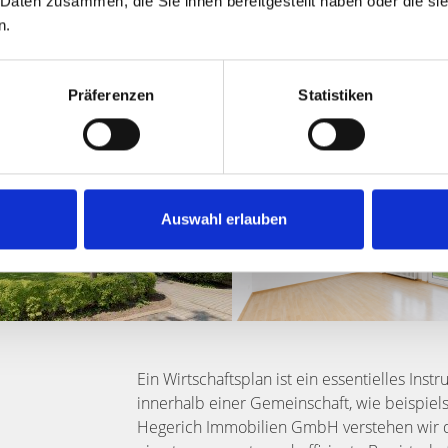
 Daten zusammen, die Sie ihnen bereitgestellt haben oder die s
Nürnberg
** verstehen wir, wie wichtig eine
n.
Bewirtschaftung von Eigentum ist. Vertrauen
strategisch zu gestalten.
Präferenzen
Statistiken
Auswahl erlauben
Ein Wirtschaftsplan ist ein essentielles Ins
innerhalb einer Gemeinschaft, wie beispie
Hegerich Immobilien GmbH verstehen wir di