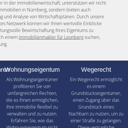
in der Immobilienwirtschaft, unterstützen wir nicht
mmobilien in Nürnberg, sondern bieten auch
g und Analyse von Wirtschaftsplänen. Durch unsere
es Netzwerk können wir Ihnen wertvolle Einblicke
tungsvolle Bewirtschaftung Ihres Eigentums zu
ach einem
Immobilienmakler für Leonberg
suchen,
ung.
hren
Wohnungseigentum
Wegerecht
Als Wohnungseigentümer
Ein Wegerecht ermöglicht
profitieren Sie von
es einem
umfangreichen Rechten,
Grundstückseigentümer,
die es Ihnen ermöglichen,
einen Zugang über das
Ihre Immobilie flexibel zu
Grundstück eines
verwalten und zu nutzen.
Nachbarn zu nutzen, um zu
Erfahren Sie, wie das
einer Straße zu gelangen.
Wohnungseigentum nicht
Diese vertragliche