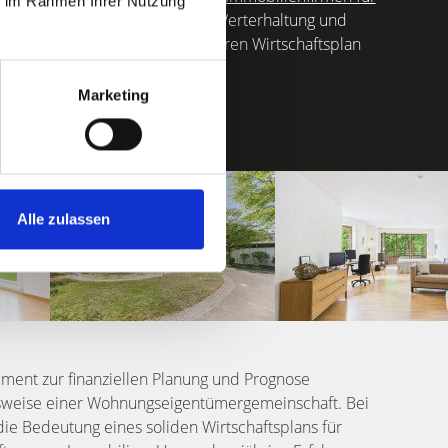
ie im Rahmen Ihrer Nutzung
 solide finanzielle Basis für die Werterhaltung und
 Sie auf unsere Expertise, um Ihren Wirtschaftsplan
Marketing
Alle zulassen
trument zur finanziellen Planung und Prognose
lsweise einer Wohnungseigentümergemeinschaft. Bei
e Bedeutung eines soliden Wirtschaftsplans für