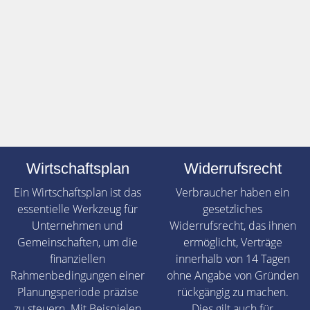
Wirtschaftsplan
Widerrufsrecht
Ein Wirtschaftsplan ist das
Verbraucher haben ein
essentielle Werkzeug für
gesetzliches
Unternehmen und
Widerrufsrecht, das ihnen
Gemeinschaften, um die
ermöglicht, Verträge
finanziellen
innerhalb von 14 Tagen
Rahmenbedingungen einer
ohne Angabe von Gründen
Planungsperiode präzise
rückgängig zu machen.
zu steuern. Mit Beispielen
Dies gilt auch für