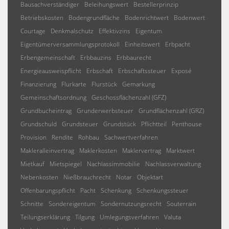
Bausachverständiger
Beleihungswert
Bestellerprinzip
Betriebskosten
Bodengrundfläche
Bodenrichtwert
Bodenwert
Courtage
Denkmalschutz
Effektivzins
Eigentum
Eigentümerversammlungsprotokoll
Einheitswert
Erbpacht
Erbengemeinschaft
Erbbauzins
Erbbaurecht
Energieausweispflicht
Erbschaft
Erbschaftssteuer
Exposé
Finanzierung
Flurkarte
Flurstück
Gemarkung
Gemeinschaftsordnung
Geschossflächenzahl (GFZ)
Grundbucheintrag
Grunderwerbsteuer
Grundflächenzahl (GRZ)
Grundschuld
Grundsteuer
Grundstück
Pflichtteil
Penthouse
Provision
Rendite
Rohbau
Sachwertverfahren
Makleralleinvertrag
Maklerkosten
Maklervertrag
Marktwert
Mietkauf
Mietspiegel
Nachlassimmobilie
Nachlassverwaltung
Nebenkosten
Nießbrauchrecht
Notar
Objektart
Offenbarungspflicht
Pacht
Schenkung
Schenkungssteuer
Schnitte
Sondereigentum
Sondernutzungsrecht
Souterrain
Teilungserklärung
Tilgung
Umlegungsverfahren
Valuta