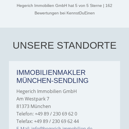
thanks, and a huge part of
Hegerich Immobilien GmbH
hat
5
von
5
Sterne
|
162
the credit goes to Amelie
Jamrowâ€”she was
Bewertungen
bei KennstDuEinen
exceptionally professional,
transparent, and clear in
every communication.
Iâ€™m deeply grateful for
their support and wouldn't
hesitate to recommend
Hegerich Immobilien to
UNSERE STANDORTE
anyone looking for a home.
IMMOBILIENMAKLER
MÜNCHEN-SENDLING
Hegerich Immobilien GmbH
Am Westpark 7
81373 München
Telefon: +49 89 / 230 69 62 0
Telefax: +49 89 / 230 69 62 44
E-Mail: info@hegerich-immobilien.de