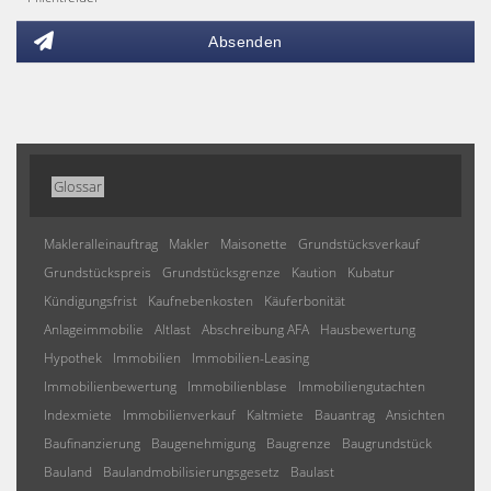
Absenden
Glossar
Makleralleinauftrag
Makler
Maisonette
Grundstücksverkauf
Grundstückspreis
Grundstücksgrenze
Kaution
Kubatur
Kündigungsfrist
Kaufnebenkosten
Käuferbonität
Anlageimmobilie
Altlast
Abschreibung AFA
Hausbewertung
Hypothek
Immobilien
Immobilien-Leasing
Immobilienbewertung
Immobilienblase
Immobiliengutachten
Indexmiete
Immobilienverkauf
Kaltmiete
Bauantrag
Ansichten
Baufinanzierung
Baugenehmigung
Baugrenze
Baugrundstück
Bauland
Baulandmobilisierungsgesetz
Baulast