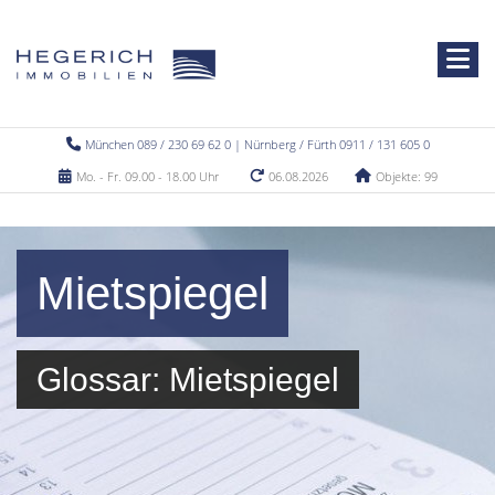
München 089 / 230 69 62 0 | Nürnberg / Fürth 0911 / 131 605 0
Mo. - Fr. 09.00 - 18.00 Uhr
06.08.2026
Objekte: 99
Mietspiegel
Glossar: Mietspiegel