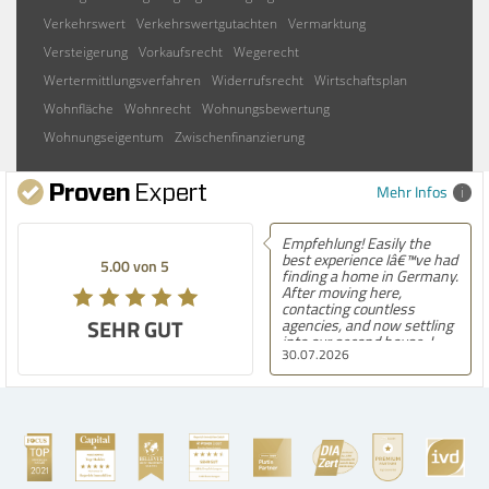
Verkehrswert
Verkehrswertgutachten
Vermarktung
Versteigerung
Vorkaufsrecht
Wegerecht
Wertermittlungsverfahren
Widerrufsrecht
Wirtschaftsplan
Wohnfläche
Wohnrecht
Wohnungsbewertung
Wohnungseigentum
Zwischenfinanzierung
Mehr Infos
Empfehlung! Easily the
best experience Iâ€™ve had
5.00 von 5
finding a home in Germany.
After moving here,
contacting countless
SEHR GUT
agencies, and now settling
into our second house, I
30.07.2026
know firsthand how
challenging and
overwhelming the German
housing market can be.
Hegerich Immobilien
stands out far above the
rest. They made the entire
process smooth,
professional, and genuinely