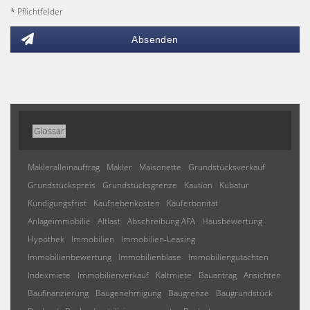
* Pflichtfelder
Absenden
Glossar
Makleralleinauftrag
Makler
Maisonette
Grundstücksverkauf
Grundstückspreis
Grundstücksgrenze
Kaution
Kubatur
Kündigungsfrist
Kaufnebenkosten
Käuferbonität
Anlageimmobilie
Altlast
Abschreibung AFA
Hausbewertung
Hypothek
Immobilien
Immobilien-Leasing
Immobilienbewertung
Immobilienblase
Immobiliengutachten
Indexmiete
Immobilienverkauf
Kaltmiete
Bauantrag
Ansichten
Baufinanzierung
Baugenehmigung
Baugrenze
Baugrundstück