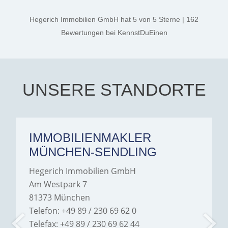
kind. A special note of
thanks, and a huge part of
Hegerich Immobilien GmbH
hat
5
von
5
Sterne
|
162
the credit goes to Amelie
Jamrowâ€”she was
Bewertungen
bei KennstDuEinen
exceptionally professional,
transparent, and clear in
every communication.
Iâ€™m deeply grateful for
their support and wouldn't
hesitate to recommend
Hegerich Immobilien to
UNSERE STANDORTE
anyone looking for a home.
IMMOBILIENMAKLER
MÜNCHEN-SENDLING
Hegerich Immobilien GmbH
Am Westpark 7
81373 München
Telefon: +49 89 / 230 69 62 0
Telefax: +49 89 / 230 69 62 44