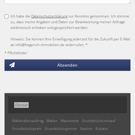
Ich habe die
Datenschutzerklärung
zur Kenntnis genommen. Ich stimme
zu, dass meine Angaben und Daten zur Beantwortung meiner Anfrage
elektronisch erhoben und gespeichert werden.
Hinweis: Sie können Ihre Einwilligung jederzeit für die Zukunft per E-Mail
an info@hegerich-immobilien.de widerrufen. *
* Pflichtfelder
Absenden
Glossar
Makleralleinauftrag
Makler
Maisonette
Grundstücksverkauf
Grundstückspreis
Grundstücksgrenze
Kaution
Kubatur