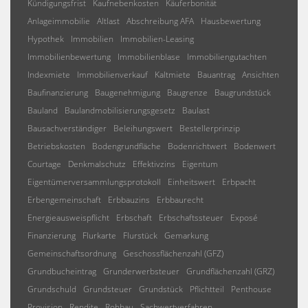
Kündigungsfrist
Kaufnebenkosten
Käuferbonität
Anlageimmobilie
Altlast
Abschreibung AFA
Hausbewertung
Hypothek
Immobilien
Immobilien-Leasing
Immobilienbewertung
Immobilienblase
Immobiliengutachten
Indexmiete
Immobilienverkauf
Kaltmiete
Bauantrag
Ansichten
Baufinanzierung
Baugenehmigung
Baugrenze
Baugrundstück
Bauland
Baulandmobilisierungsgesetz
Baulast
Bausachverständiger
Beleihungswert
Bestellerprinzip
Betriebskosten
Bodengrundfläche
Bodenrichtwert
Bodenwert
Courtage
Denkmalschutz
Effektivzins
Eigentum
Eigentümerversammlungsprotokoll
Einheitswert
Erbpacht
Erbengemeinschaft
Erbbauzins
Erbbaurecht
Energieausweispflicht
Erbschaft
Erbschaftssteuer
Exposé
Finanzierung
Flurkarte
Flurstück
Gemarkung
Gemeinschaftsordnung
Geschossflächenzahl (GFZ)
Grundbucheintrag
Grunderwerbsteuer
Grundflächenzahl (GRZ)
Grundschuld
Grundsteuer
Grundstück
Pflichtteil
Penthouse
Provision
Rendite
Rohbau
Sachwertverfahren