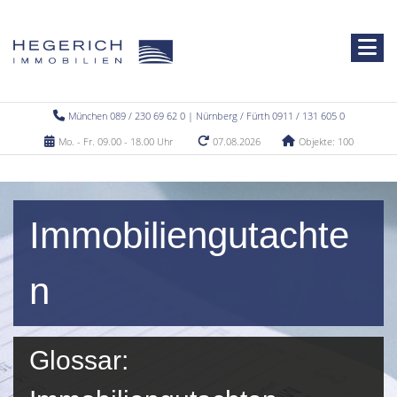
München 089 / 230 69 62 0 | Nürnberg / Fürth 0911 / 131 605 0
Mo. - Fr. 09.00 - 18.00 Uhr
07.08.2026
Objekte: 100
Immobiliengutachte
n
Glossar: