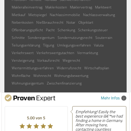
Makleralleinvertrag
Maklerkosten
Maklervertrag
Marktwert
Mietkauf
Mietspiegel
Nachlassimmobilie
Nachlassverwaltung
Nebenkosten
Nießbrauchrecht
Notar
Objektart
Offenbarungspflicht
Pacht
Schenkung
Schenkungssteuer
Schnitte
Sondereigentum
Sondernutzungsrecht
Souterrain
Teilungserklärung
Tilgung
Umlegungsverfahren
Valuta
Verkehrswert
Verkehrswertgutachten
Vermarktung
Versteigerung
Vorkaufsrecht
Wegerecht
Wertermittlungsverfahren
Widerrufsrecht
Wirtschaftsplan
Wohnfläche
Wohnrecht
Wohnungsbewertung
Wohnungseigentum
Zwischenfinanzierung
Mehr Infos
Empfehlung! Easily the
best experience Iâ€™ve had
5.00 von 5
finding a home in Germany.
After moving here,
contacting countless