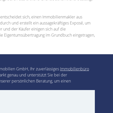
entscheidet sich, einen Immobilienmakler aus
urch und erstellt ein aussagekräftiges Exposé, um
r und der Käufer einigen sich auf die
 die Eigentumsübertragung im Grundbuch eingetragen,
mmobilien GmbH, Ihr zuverlässiges
Immobilienbüro
kt genau und unterstützt Sie bei der
nserer persönlichen Beratung, um einen