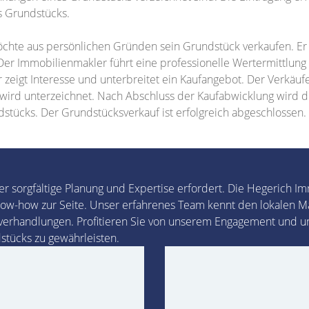
s Grundstücks.
chte aus persönlichen Gründen sein Grundstück verkaufen. Er 
r Immobilienmakler führt eine professionelle Wertermittlung d
zeigt Interesse und unterbreitet ein Kaufangebot. Der Verkäufe
g wird unterzeichnet. Nach Abschluss der Kaufabwicklung wird
stücks. Der Grundstücksverkauf ist erfolgreich abgeschlossen.
er sorgfältige Planung und Expertise erfordert. Die Hegerich I
ow-how zur Seite. Unser erfahrenes Team kennt den lokalen Mar
verhandlungen. Profitieren Sie von unserem Engagement und u
stücks zu gewährleisten.