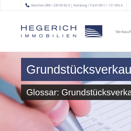
München 089 / 230 69 62 0 | Nürnberg / Fürth 0911 / 131 605 0
Verkauf
Grundstücksverkau
Glossar: Grundstücksverk