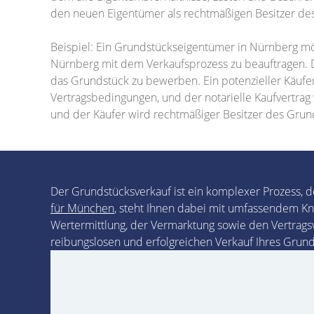
den neuen Eigentümer als rechtmäßigen Besitzer de
Beispiel: Ein Grundstückseigentümer in Nürnberg mö
Nürnberg mit dem Verkaufsprozess zu beauftragen. De
das Grundstück zu bewerben. Ein potenzieller Käufer 
Vertragsbedingungen, und der notarielle Kaufvertra
und der Käufer wird rechtmäßiger Besitzer des Grund
Der Grundstücksverkauf ist ein komplexer Prozess, d
für München
, steht Ihnen dabei mit umfassendem Kn
Wertermittlung, der Vermarktung sowie den Vertrags
reibungslosen und erfolgreichen Verkauf Ihres Grund