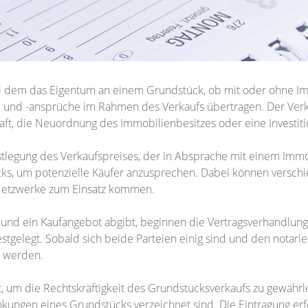
i dem das Eigentum an einem Grundstück, ob mit oder ohne Imm
e und -ansprüche im Rahmen des Verkaufs übertragen. Der Ver
ft, die Neuordnung des Immobilienbesitzes oder eine Investiti
stlegung des Verkaufspreises, der in Absprache mit einem Immo
ks, um potenzielle Käufer anzusprechen. Dabei können verschi
-Netzwerke zum Einsatz kommen.
t und ein Kaufangebot abgibt, beginnen die Vertragsverhandlun
tgelegt. Sobald sich beide Parteien einig sind und den notarie
 werden.
t, um die Rechtskräftigkeit des Grundstücksverkaufs zu gewährle
kungen eines Grundstücks verzeichnet sind. Die Eintragung erf