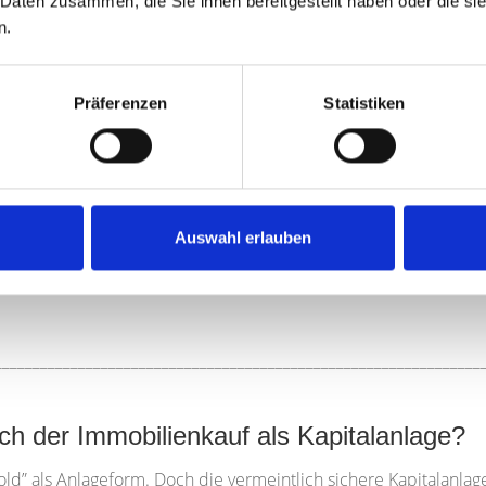
 Daten zusammen, die Sie ihnen bereitgestellt haben oder die s
n.
Präferenzen
Statistiken
________________________________________________________________
d die Hochpreisphase Ihrer Meinung nach 
e ist nicht absehbar. Um abzuwarten, bis die Preise wieder sin
 weiter in die Metropolen und ihr Umland treibt.
Auswahl erlauben
________________________________________________________________
h der Immobilienkauf als Kapitalanlage?
ld” als Anlageform. Doch die vermeintlich sichere Kapitalanlag