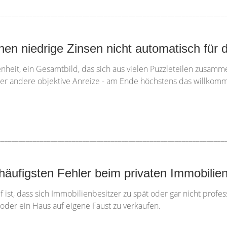
________________________________________________________________
n niedrige Zinsen nicht automatisch für d
heit, ein Gesamtbild, das sich aus vielen Puzzleteilen zusamme
er andere objektive Anreize - am Ende höchstens das willkomme
________________________________________________________________
äufigsten Fehler beim privaten Immobilie
ist, dass sich Immobilienbesitzer zu spät oder gar nicht profes
oder ein Haus auf eigene Faust zu verkaufen.