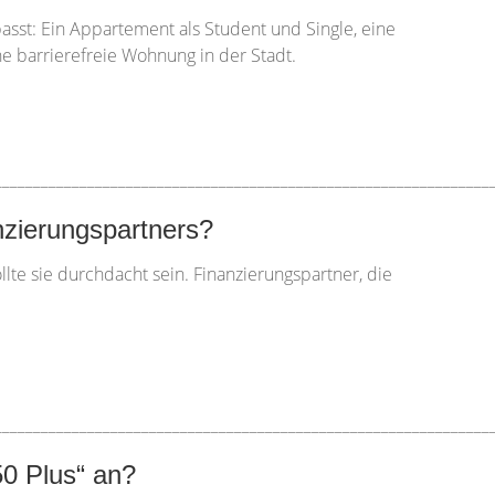
asst: Ein Appartement als Student und Single, eine
e barrierefreie Wohnung in der Stadt.
________________________________________________________________
nzierungspartners?
llte sie durchdacht sein. Finanzierungspartner, die
________________________________________________________________
0 Plus“ an?