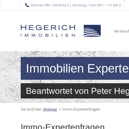
München 089 / 230 69 62 0 | Nürnberg / Fürth 0911 / 131 605 0
Verkauf
Immobilien Expert
Beantwortet von Peter Heg
Sie sind hier:
Sitemap
Immo-Expertenfragen
Immo-Expertenfragen