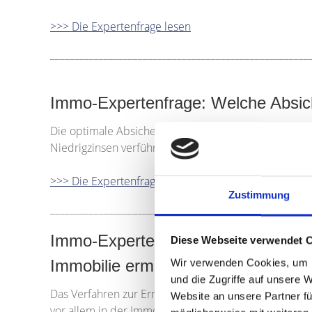
>>> Die Expertenfrage lesen
_____________________________________________________
Immo-Expertenfrage: Welche Absich
Die optimale Absicherung beginnt bereits mit der Au
Niedrigzinsen verführen lassen.
>>> Die Expertenfrage lesen
Zustimmung
_____________________________________________________
Immo-Expertenfrage: Immo-Experten
Diese Webseite verwendet 
Immobilie ermittelt?"
Wir verwenden Cookies, um I
und die Zugriffe auf unsere 
Das Verfahren zur Ermittlung des Verkehrswerts eine
Website an unsere Partner fü
vor allem in der Immobilienwertermittlungsverordn