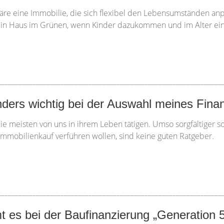
wäre eine Immobilie, die sich flexibel den Lebensumständen anp
, ein Haus im Grünen, wenn Kinder dazukommen und im Alter ein
________________________________________________________________
ders wichtig bei der Auswahl meines Fina
ie meisten von uns in ihrem Leben tätigen. Umso sorgfältiger so
Immobilienkauf verführen wollen, sind keine guten Ratgeber.
________________________________________________________________
es bei der Baufinanzierung „Generation 5