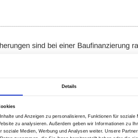
________________________________________________________________
erungen sind bei einer Baufinanzierung r
swahl der passenden Baufinanzierung. Bauherren und Immobilien
Details
________________________________________________________________
frage: "Nach welchen Gesichtspunkten wi
Cookies
nhalte und Anzeigen zu personalisieren, Funktionen für soziale
Website zu analysieren. Außerdem geben wir Informationen zu I
r Immobilie ist gesetzlich geregelt. Die rechtlichen Grundlag
r soziale Medien, Werbung und Analysen weiter. Unsere Partner
ung (ImmoWertV).