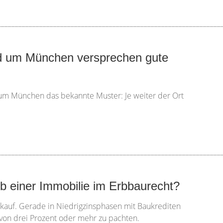
________________________________________________________________
nd um München versprechen gute
 um München das bekannte Muster: Je weiter der Ort
________________________________________________________________
b einer Immobilie im Erbbaurecht?
skauf. Gerade in Niedrigzinsphasen mit Baukrediten
s von drei Prozent oder mehr zu pachten.