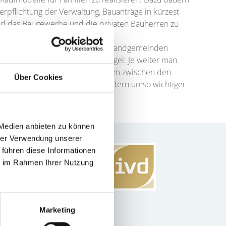
pflichtung der Verwaltung, Bauanträge in kürzest
 und das Baugewerbe und die privaten Bauherren zu
rater als in der Stadt. Viele Umlandgemeinden
Generell gilt dabei die Faustregel: Je weiter man
wingliche Objekte findet man zudem zwischen den
Über Cookies
her ist nicht nur der Preis, sondern umso wichtiger
 Medien anbieten zu können
hrer Verwendung unserer
 führen diese Informationen
ie im Rahmen Ihrer Nutzung
Marketing
DuEinen