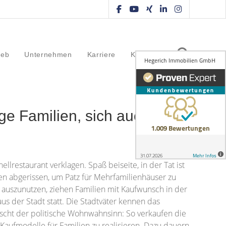
ieb
Unternehmen
Karriere
Kontakt
e Familien, sich auch in
lrestaurant verklagen. Spaß beiseite, in der Tat ist
n abgerissen, um Patz für Mehrfamilienhäuser zu
r auszunutzen, ziehen Familien mit Kaufwunsch in der
s der Stadt statt. Die Stadtväter kennen das
rscht der politische Wohnwahnsinn: So verkaufen die
Kaufmodelle für Familien zu realisieren. Dazu dauern