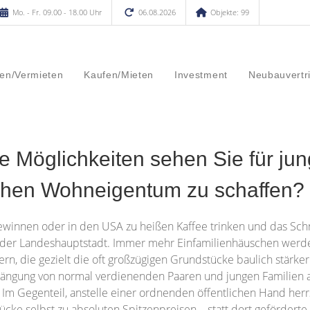
Mo. - Fr. 09.00 - 18.00 Uhr
06.08.2026
Objekte: 99
en/Vermieten
Kaufen/Mieten
Investment
Neubauvertr
Möglichkeiten sehen Sie für jung
nchen Wohneigentum zu schaffen?
winnen oder in den USA zu heißen Kaffee trinken und das Schnel
 der Landeshauptstadt. Immer mehr Einfamilienhäuschen werde
rn, die gezielt die oft großzügigen Grundstücke baulich stärke
rängung von normal verdienenden Paaren und jungen Familien au
. Im Gegenteil, anstelle einer ordnenden öffentlichen Hand her
e selbst zu absoluten Spitzenpreisen – statt dort geförderte 