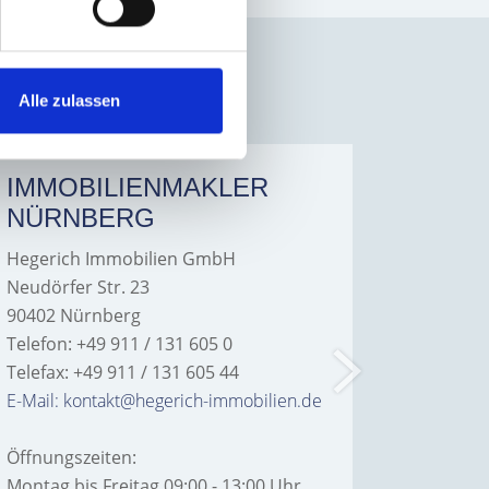
Alle zulassen
IMMOBILIENMAKLER
IMMO
NÜRNBERG
FÜRT
Hegerich Immobilien GmbH
Hegeric
Neudörfer Str. 23
Hans-Bor
90402 Nürnberg
90763 Fü
Telefon: +49 911 / 131 605 0
Telefon: 
Telefax: +49 911 / 131 605 44
Telefax: 
E-Mail: kontakt@hegerich-immobilien.de
E-Mail: 
Öffnungszeiten:
Öffnungs
Montag bis Freitag 09:00 - 13:00 Uhr
Montag bi