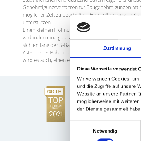
Genehmigungsverfahren für Baugenehmigungen oft Mon
möglicher Zeit zu bearbeiten. Hier sollten unsere S
unterstützen.
Einen kleinen Hoffnungsschimmer finden junge Famil
verbinden eine gute Anbindung an München mit einem h
sich entlang der S-Bahnlinie stadtauswärts bewegt, 
Zustimmung
Ästen der S-Bahn und an Orten ohne eigenen S-Bahnho
wird es auch, einen erfahrenen und professionellen 
Diese Webseite verwendet 
Wir verwenden Cookies, um I
und die Zugriffe auf unsere 
Website an unsere Partner fü
möglicherweise mit weiteren
der Dienste gesammelt habe
Einwilligungsauswahl
Notwendig
Hegeri