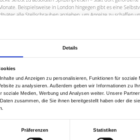
ate. Beispielsweise in London hingegen gibt es eine Selbstver
tadtväter alle Stellschrauben anziehen, um Anreize zu schaffen
ien im Umland. Auch dort sind die Preise gestiegen, aber mode
ohen Freizeitwert und einer guten Infrastruktur für Familien. 
desto günstiger gestalten sich das Kauf- und Mietniveau. Ersch
Details
f. Und noch eine Faustregel: Je geringer das Angebot, desto hö
Immobilienpartner an seine Seite zu holen.
Cookies
nhalte und Anzeigen zu personalisieren, Funktionen für soziale
Website zu analysieren. Außerdem geben wir Informationen zu I
r soziale Medien, Werbung und Analysen weiter. Unsere Partner
 Daten zusammen, die Sie ihnen bereitgestellt haben oder die s
n.
Präferenzen
Statistiken
ch Immobilien GmbH
hat
5
von
5
Sterne
|
162
Bewertungen
bei Kennst