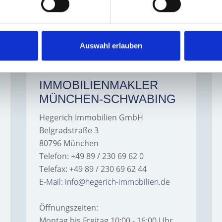
UNSERE STANDORTE
Auswahl erlauben
IMMOBILIENMAKLER
MÜNCHEN-SCHWABING
Hegerich Immobilien GmbH
Belgradstraße 3
80796 München
Telefon: +49 89 / 230 69 62 0
Telefax: +49 89 / 230 69 62 44
E-Mail: info@hegerich-immobilien.de
Öffnungszeiten:
Montag bis Freitag 10:00 - 16:00 Uhr