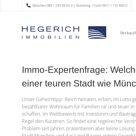
München 089 / 230 69 62 0 | Nürnberg / Fürth 0911 / 131 605 0
Verkauf
Immo-Expertenfrage: Welche 
einer teuren Stadt wie Mü
Unser Geheimtipp: Reich heiraten, erben, im Lotto ge
bezahlbarer Wohnraum für Familien rar und teuer in
schaffen. Im Wettbewerb mit Investoren und Bauträge
Regel den Kürzeren. So findet eine regelrechte Verd
Problem seit Jahren, präsentieren aber keine Lösung
Stadt München und das Land Bayern eigene Grundstück