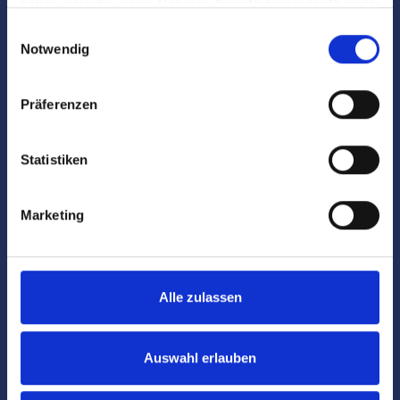
haben oder die sie im Rahmen Ihrer Nutzung der Dienste
gesammelt haben.
Einwilligungsauswahl
Fachmännische und individuelle
Vermarktung
Notwendig
Fotografie & Exposé-Erstellung
Präferenzen
Online-Vermarktung auf allen relevanten
Statistiken
Immobilienportalen
Bei Bedarf: optische Auffrischung des Objekts
Marketing
(
Home Staging
)
360-Grad-Panorama des Objekts
Alle zulassen
Regionales Netzwerk inklusive sehr gut
gepflegter
Interessentenkartei
Auswahl erlauben
Auf Wunsch diskrete
Direktvermittlung