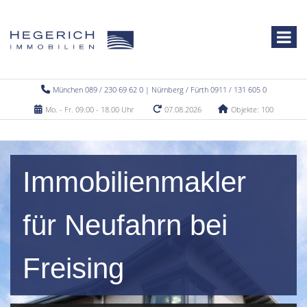
München 089 / 230 69 62 0 | Nürnberg / Fürth 0911 / 131 605 0
Mo. - Fr. 09.00 - 18.00 Uhr
07.08.2026
Objekte: 100
Immobilienmakler
für Neufahrn bei
Freising