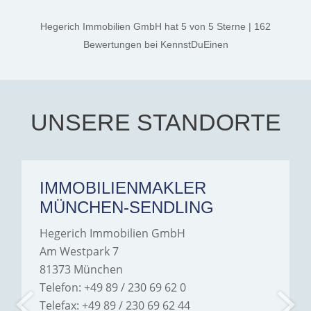
kind. A special note of
thanks, and a huge part of
Hegerich Immobilien GmbH
hat
5
von
5
Sterne
|
162
the credit goes to Amelie
Jamrowâ€”she was
Bewertungen
bei KennstDuEinen
exceptionally professional,
transparent, and clear in
every communication.
Iâ€™m deeply grateful for
their support and wouldn't
hesitate to recommend
Hegerich Immobilien to
UNSERE STANDORTE
anyone looking for a home.
IMMOBILIENMAKLER
MÜNCHEN-SENDLING
Hegerich Immobilien GmbH
Am Westpark 7
81373 München
Telefon: +49 89 / 230 69 62 0
Telefax: +49 89 / 230 69 62 44