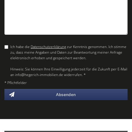
Ich habe die
Datenschutzerklärung
zur Kenntnis genommen. Ich stimme
zu, dass meine Angaben und Daten zur Beantwortung meiner Anfrage
elektronisch erhoben und gespeichert werden.
Hinweis: Sie können Ihre Einwilligung jederzeit für die Zukunft per E-Mail
an info@hegerich-immobilien.de widerrufen. *
* Pflichtfelder
Absenden