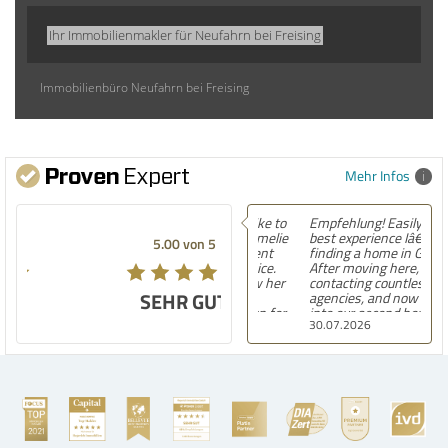
Ihr Immobilienmakler für Neufahrn bei Freising
Immobilienbüro Neufahrn bei Freising
Mehr Infos
Empfehlung! Easily the
best experience Iâ€™ve had
5.00 von 5
finding a home in Germany.
After moving here,
contacting countless
SEHR GUT
agencies, and now settling
into our second house, I
30.07.2026
know firsthand how
challenging and
overwhelming the German
housing market can be.
Hegerich Immobilien
stands out far above the
rest. They made the entire
process smooth,
professional, and genuinely