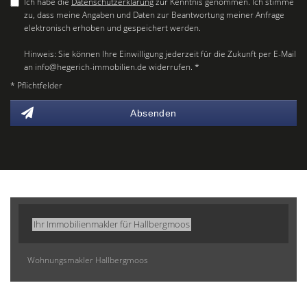
Ich habe die
Datenschutzerklärung
zur Kenntnis genommen. Ich stimme
zu, dass meine Angaben und Daten zur Beantwortung meiner Anfrage
elektronisch erhoben und gespeichert werden.
Hinweis: Sie können Ihre Einwilligung jederzeit für die Zukunft per E-Mail
an info@hegerich-immobilien.de widerrufen. *
* Pflichtfelder
Absenden
Ihr Immobilienmakler für Hallbergmoos
Wohnungsmakler Hallbergmoos