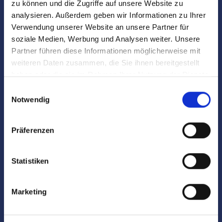
zu können und die Zugriffe auf unsere Website zu
unsere Leistungen auf einen
analysieren. Außerdem geben wir Informationen zu Ihrer
Verwendung unserer Website an unsere Partner für
Blick
soziale Medien, Werbung und Analysen weiter. Unsere
Partner führen diese Informationen möglicherweise mit
weiteren Daten zusammen, die Sie ihnen bereitgestellt
Immobilienbewertung
haben oder die sie im Rahmen Ihrer Nutzung der Dienste
gesammelt haben.
Einwilligungsauswahl
Individuelle Analyse gemeinsam mit dem
Notwendig
Eigentümer
Klärung baurechtlicher Fragen bei
Präferenzen
Immobilienverkauf
Statistiken
fundierte
Marktpreisanalyse
Marketing
Fachmännische und individuelle
Vermarktung