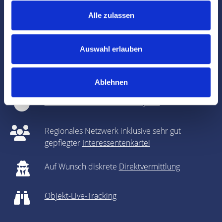
Fotografie & Exposé-Erstellung
Alle zulassen
Online-Vermarktung auf allen relevanten
Immobilienportalen
Auswahl erlauben
Bei Bedarf: optische Auffrischung des Objekts
(
Home Staging
)
Ablehnen
360-Grad-Panorama des Objekts
Regionales Netzwerk inklusive sehr gut
gepflegter
Interessentenkartei
Auf Wunsch diskrete
Direktvermittlung
Objekt-Live-Tracking