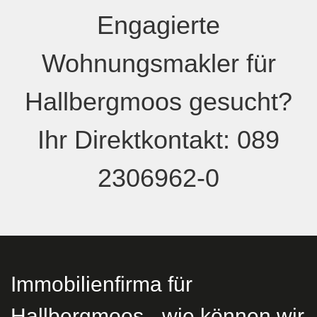
Engagierte
Wohnungsmakler
für
Hallbergmoos
gesucht?
Ihr Direktkontakt:
0
89
2306962-0
Immobilienfirma für
Hallbergmoos - wie können wir