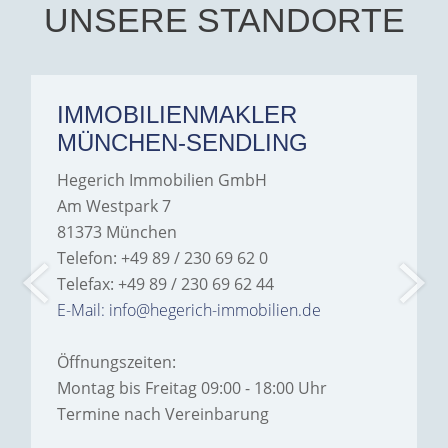
Hegerich Immobilien to
UNSERE STANDORTE
anyone looking for a home.
IMMOBILIENMAKLER
MÜNCHEN-SENDLING
Hegerich Immobilien GmbH
Am Westpark 7
81373 München
Telefon: +49 89 / 230 69 62 0
Telefax: +49 89 / 230 69 62 44
E-Mail: info@hegerich-immobilien.de
Öffnungszeiten:
Montag bis Freitag 09:00 - 18:00 Uhr
Termine nach Vereinbarung