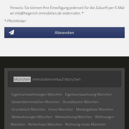
Hinweis: Sie können Ihre Einwilligung jederzeit für die Zukunft per E-Mail
an info@hegerich-immobilien.de widerrufen. *
* Pflichtfelder
Absenden
München
Immobilienverkauf München
Eigentumswohnungen München
Eigentumswohnung München
Gewerbeimmobilien München
Grundstücke München
Grundstück München
Immo München
Mietangebote München
Mietwohnungen München
Mietwohnung München
Wohnungen
München
Reihenhaus München
Wohnung miete München