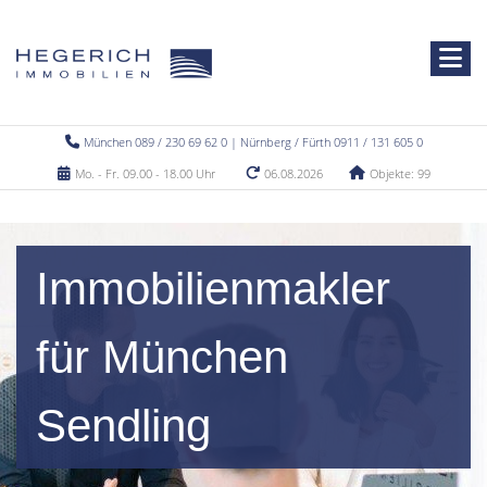
München 089 / 230 69 62 0 | Nürnberg / Fürth 0911 / 131 605 0
Mo. - Fr. 09.00 - 18.00 Uhr
06.08.2026
Objekte: 99
Immobilienmakler
für München
Sendling