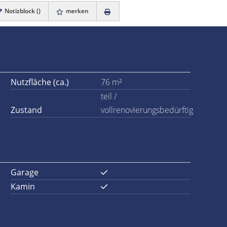
Notizblock (
)
merken
Nutzfläche (ca.)
76 m²
teil /
Zustand
vollrenovierungsbedürftig
Garage
Kamin