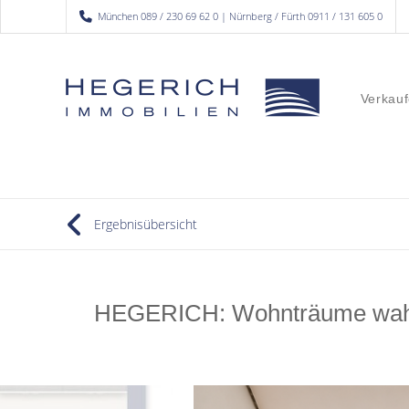
München 089 / 230 69 62 0 | Nürnberg / Fürth 0911 / 131 605 0
Verkauf
Ergebnisübersicht
HEGERICH: Wohnträume wahr w