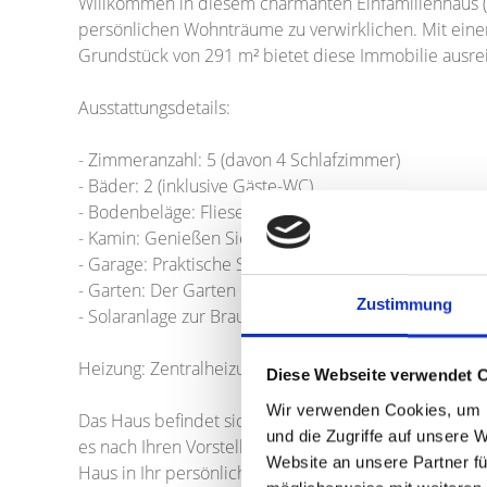
Willkommen in diesem charmanten Einfamilienhaus (R
persönlichen Wohnträume zu verwirklichen. Mit ein
Grundstück von 291 m² bietet diese Immobilie ausrei
Ausstattungsdetails:
- Zimmeranzahl: 5 (davon 4 Schlafzimmer)
- Bäder: 2 (inklusive Gäste-WC)
- Bodenbeläge: Fliesen, Teppichboden und Laminat
- Kamin: Genießen Sie entspannte Abende am Kamin u
- Garage: Praktische Stellfläche für Ihr Fahrzeug.
- Garten: Der Garten bietet Platz für Entspannung und 
Zustimmung
- Solaranlage zur Brauchwassererwärmung und Heiz
Heizung: Zentralheizung aus 2005 (Öl)
Diese Webseite verwendet 
Wir verwenden Cookies, um I
Das Haus befindet sich in einem teilweise renovieru
und die Zugriffe auf unsere 
es nach Ihren Vorstellungen zu gestalten. Lassen Sie 
Website an unsere Partner fü
Haus in Ihr persönliches Zuhause!