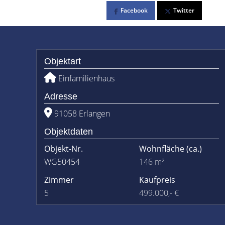
Facebook
Twitter
Objektart
Einfamilienhaus
Adresse
91058 Erlangen
Objektdaten
Objekt-Nr.
Wohnfläche
(ca.)
WG50454
146 m²
Zimmer
Kaufpreis
5
499.000,- €