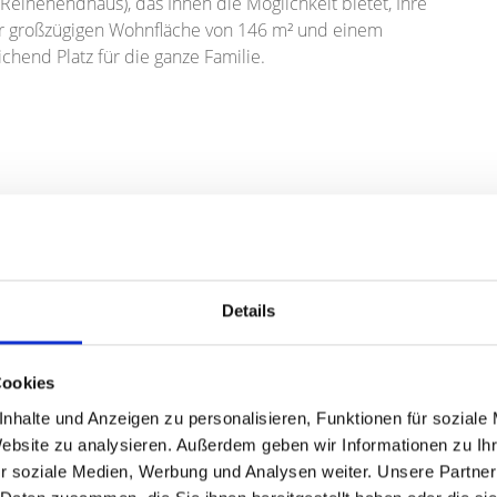
eihenendhaus), das Ihnen die Möglichkeit bietet, Ihre
er großzügigen Wohnfläche von 146 m² und einem
chend Platz für die ganze Familie.
 sorgen für eine angenehme Wohnatmosphäre.
nd schaffen Sie sich eine gemütliche Wohlfühloase.
Freizeitaktivitäten.
Details
ungsunterstützung
Cookies
nhalte und Anzeigen zu personalisieren, Funktionen für soziale
ngsbedürftigen Zustand und bietet Ihnen die Möglichkeit,
Website zu analysieren. Außerdem geben wir Informationen zu I
Ihrer Kreativität freien Lauf und verwandeln Sie dieses
r soziale Medien, Werbung und Analysen weiter. Unsere Partner