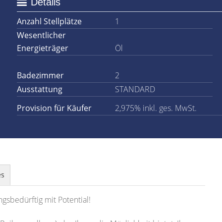
Details
Anzahl Stellplätze
1
Wesentlicher
Energieträger
Öl
Badezimmer
2
Ausstattung
STANDARD
Provision für Käufer
2,975% inkl. ges. MwSt.
es
gsbedürftig mit Potential!