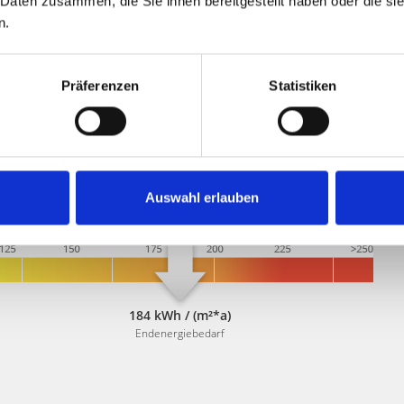
 Daten zusammen, die Sie ihnen bereitgestellt haben oder die s
n.
ute einen Besichtigungstermin! Wir freuen uns auf Ihre
Präferenzen
Statistiken
Auswahl erlauben
184 kWh / (m²*a)
Endenergiebedarf