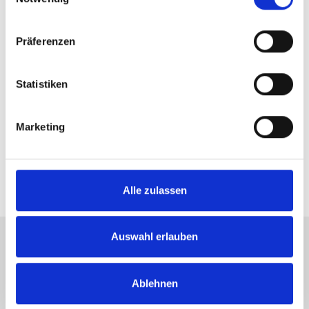
Herr Marcus Schubert
Telefon: +49 911 131 605-0
Präferenzen
Telefax: +49 89 230696244
ms@hegerich-immobilien.de
Statistiken
Links
Marketing
Mit Hegerich verkaufen
Online Wertermittlung
Alle zulassen
Auswahl erlauben
Energieausweis (Bedarfsausweis)
Ablehnen