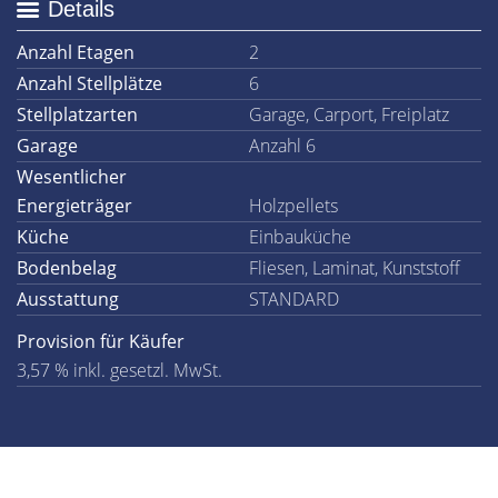
Details
Anzahl Etagen
2
Anzahl Stellplätze
6
Stellplatzarten
Garage, Carport, Freiplatz
Garage
Anzahl 6
Wesentlicher
Energieträger
Holzpellets
Küche
Einbauküche
Bodenbelag
Fliesen, Laminat, Kunststoff
Ausstattung
STANDARD
Provision für Käufer
3,57 % inkl. gesetzl. MwSt.