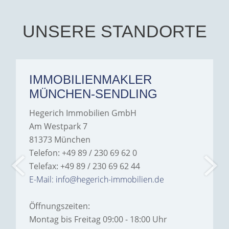
Iâ€™m deeply grateful for
their support and wouldn't
hesitate to recommend
Hegerich Immobilien to
UNSERE STANDORTE
anyone looking for a home.
IMMOBILIENMAKLER
MÜNCHEN-SENDLING
Hegerich Immobilien GmbH
Am Westpark 7
81373 München
Telefon: +49 89 / 230 69 62 0
Telefax: +49 89 / 230 69 62 44
E-Mail: info@hegerich-immobilien.de
Öffnungszeiten:
Montag bis Freitag 09:00 - 18:00 Uhr