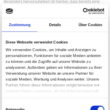
Besonders hervorzuheben ist hierbei, dass bereits eine
positive Bauvoranfrage für den Umbau der Halle zu
mehreren Wohnungen vorliegt, was das
Entwicklungspotenzial der Immobilie zusätzlich
unterstreicht.
Zustimmung
Details
Über Cookies
Ein weiterer Vorteil besteht darin, dass auf dem
Diese Webseite verwendet Cookies
angrenzenden Grundstück keine weitere Bebauung
vorgesehen ist. Dadurch bleibt die offene Umgebung
Wir verwenden Cookies, um Inhalte und Anzeigen zu
langfristig erhalten und sorgt für zusätzliche Privatsphäre
personalisieren, Funktionen für soziale Medien anbieten
sowie ein angenehmes Wohnumfeld.
zu können und die Zugriffe auf unsere Website zu
analysieren. Außerdem geben wir Informationen zu Ihrer
Insgesamt handelt es sich um eine seltene Gelegenheit,
Verwendung unserer Website an unsere Partner für
eine vielseitige Immobilie mit langfristigem Entwicklungs-
soziale Medien, Werbung und Analysen weiter. Unsere
und Wertsteigerungspotenzial in attraktiver Lage der
Partner führen diese Informationen möglicherweise mit
Metropolregion Nürnberg/Fürth zu erwerben.
weiteren Daten zusammen, die Sie ihnen bereitgestellt
haben oder die sie im Rahmen Ihrer Nutzung der Dienste
gesammelt haben.
Einwilligungsauswahl
Ansprechpartner
Notwendig