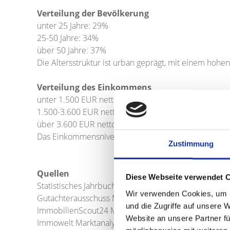
Verteilung der Bevölkerung
unter 25 Jahre: 29%
25-50 Jahre: 34%
über 50 Jahre: 37%
Die Altersstruktur ist urban geprägt, mit einem hohen
Verteilung des Einkommens
unter 1.500 EUR netto/Monat: 18%
1.500-3.600 EUR netto/Monat: 39%
über 3.600 EUR netto/Monat: 43%
Das Einkommensniveau liegt leicht über dem Münchne
Zustimmung
Quellen
Diese Webseite verwendet 
Statistisches Jahrbuch der Landeshauptstadt Münche
Wir verwenden Cookies, um I
Gutachterausschuss München - Marktberichte 2024
und die Zugriffe auf unsere 
ImmobilienScout24 MarktNavigator
Website an unsere Partner fü
Immowelt Marktanalysen