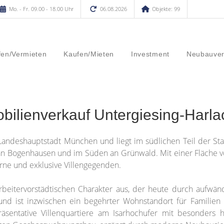
Mo. - Fr. 09.00 - 18.00 Uhr
06.08.2026
Objekte: 99
fen/Vermieten
Kaufen/Mieten
Investment
Neubauver
bilienverkauf Untergiesing-Harla
 Landeshauptstadt München und liegt im südlichen Teil der Sta
n an Bogenhausen und im Süden an Grünwald. Mit einer Fläche 
rne und exklusive Villengegenden.
arbeitervorstädtischen Charakter aus, der heute durch aufwä
und ist inzwischen ein begehrter Wohnstandort für Familien
räsentative Villenquartiere am Isarhochufer mit besonders