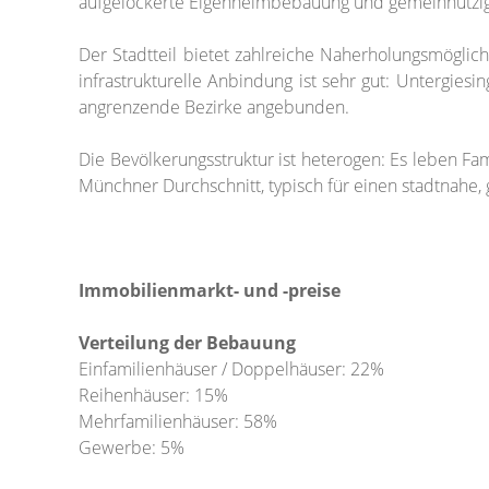
aufgelockerte Eigenheimbebauung und gemeinnützi
Der Stadtteil bietet zahlreiche Naherholungsmöglichk
infrastrukturelle Anbindung ist sehr gut: Untergie
angrenzende Bezirke angebunden.
Die Bevölkerungsstruktur ist heterogen: Es leben F
Münchner Durchschnitt, typisch für einen stadtnah
Immobilienmarkt- und -preise
Verteilung der Bebauung
Einfamilienhäuser / Doppelhäuser: 22%
Reihenhäuser: 15%
Mehrfamilienhäuser: 58%
Gewerbe: 5%