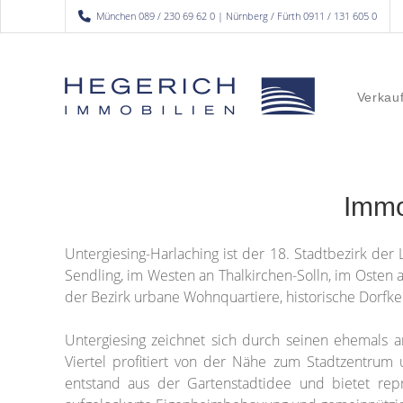
München 089 / 230 69 62 0 | Nürnberg / Fürth 0911 / 131 605 0
Verkau
Immo
Untergiesing-Harlaching ist der 18. Stadtbezirk der
Sendling, im Westen an Thalkirchen-Solln, im Oste
der Bezirk urbane Wohnquartiere, historische Dorfke
Untergiesing zeichnet sich durch seinen ehemals 
Viertel profitiert von der Nähe zum Stadtzentrum 
entstand aus der Gartenstadtidee und bietet rep