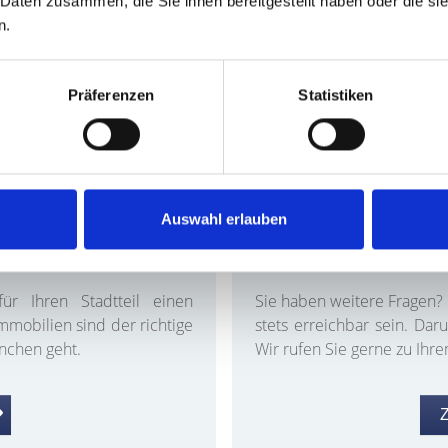
 Daten zusammen, die Sie ihnen bereitgestellt haben oder die s
n.
nformationen und statistischen Quellen; Irrtümer und Änderungen 
Präferenzen
Statistiken
Auswahl erlauben
tadtteilen
Wi
ür Ihren Stadtteil einen
Sie haben weitere Fragen?
mobilien sind der richtige
stets erreichbar sein. Dar
ünchen geht.
Wir rufen Sie gerne zu Ih