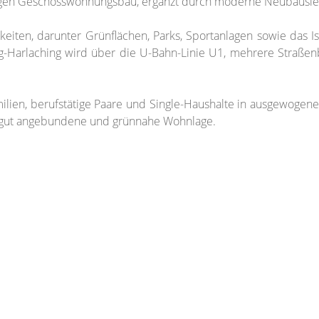
gen Geschosswohnungsbau, ergänzt durch moderne Neubausie
eiten, darunter Grünflächen, Parks, Sportanlagen sowie das Isa
sing-Harlaching wird über die U-Bahn-Linie U1, mehrere Straße
amilien, berufstätige Paare und Single-Haushalte in ausgewoge
e, gut angebundene und grünnahe Wohnlage.