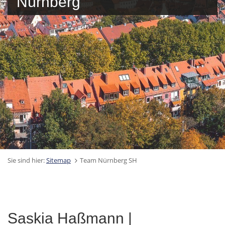
Nürnberg
Sie sind hier:
Sitemap
Team Nürnberg SH
Saskia Haßmann |