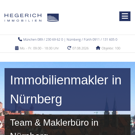
München 089 / 230 69 62 0 | Nürnberg / Fürth 0911 / 131 605 0
Mo. - Fr. 09.00 - 18.00 Uhr
07.08.2026
Objekte: 100
Immobilienmakler in
Nürnberg
Team & Maklerbüro in