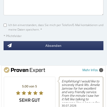
Ich bin einverstanden, dass Sie mich per Telefon/E-Mail kontaktieren und
meine Daten speichern. *
* Pflichtfelder
Absenden
Mehr Infos
Empfehlung! I would like to
Empfehlung! Easily the
sincerely thank Ms. Amelie
best experience Iâ€™ve had
5.00 von 5
Jamrow for her excellent
finding a home in Germany.
and very friendly service.
After moving here,
From the minute I saw her
contacting countless
SEHR GUT
it felt like talking to
agencies, and now settling
someone I have known for
into our second house, I
30.07.2026
30.07.2026
a long time. She was so
know firsthand how