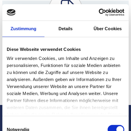
Zustimmung
Details
Über Cookies
Höchstleistung: Unsere
Auszeichnungen - Ihr Vorteil.
Diese Webseite verwendet Cookies
Wir verwenden Cookies, um Inhalte und Anzeigen zu
Auszeichnungen
personalisieren, Funktionen für soziale Medien anbieten
zu können und die Zugriffe auf unsere Website zu
analysieren. Außerdem geben wir Informationen zu Ihrer
Verwendung unserer Website an unsere Partner für
soziale Medien, Werbung und Analysen weiter. Unsere
Partner führen diese Informationen möglicherweise mit
weiteren Daten zusammen, die Sie ihnen bereitgestellt
haben oder die sie im Rahmen Ihrer Nutzung der Dienste
gesammelt haben.
Ich freue mich auf Ihren
Einwilligungsauswahl
Notwendig