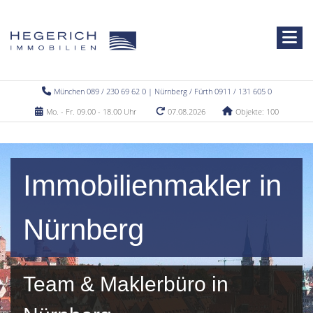
München 089 / 230 69 62 0 | Nürnberg / Fürth 0911 / 131 605 0
Mo. - Fr. 09.00 - 18.00 Uhr
07.08.2026
Objekte: 100
Immobilienmakler in
Nürnberg
Team & Maklerbüro in