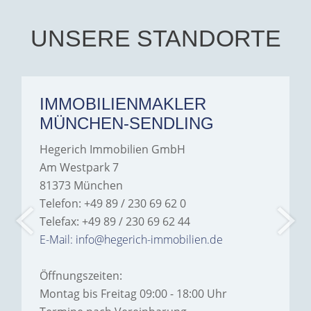
their support and wouldn't
hesitate to recommend
Hegerich Immobilien to
UNSERE STANDORTE
anyone looking for a home.
IMMOBILIENMAKLER
MÜNCHEN-SENDLING
Hegerich Immobilien GmbH
Am Westpark 7
81373 München
Telefon: +49 89 / 230 69 62 0
Telefax: +49 89 / 230 69 62 44
E-Mail: info@hegerich-immobilien.de
Öffnungszeiten:
Montag bis Freitag 09:00 - 18:00 Uhr