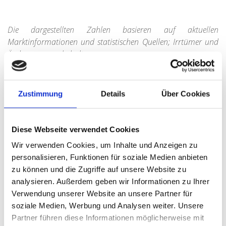
Die dargestellten Zahlen basieren auf aktuellen
Marktinformationen und statistischen Quellen; Irrtümer und
Änderungen vorbehalten.
Zustimmung
Details
Über Cookies
Diese Webseite verwendet Cookies
Wir verwenden Cookies, um Inhalte und Anzeigen zu
personalisieren, Funktionen für soziale Medien anbieten
Marktdaten zu Münchens Stadtteilen
zu können und die Zugriffe auf unsere Website zu
Sie sind Immobilieneigentümer und suchen für Ihren
analysieren. Außerdem geben wir Informationen zu Ihrer
Stadtteil einen passenden Immobilienmakler? Wir von
Verwendung unserer Website an unsere Partner für
Hegerich Immobilien sind der richtige Partner, wenn
soziale Medien, Werbung und Analysen weiter. Unsere
es um den Immobilienverkauf in München geht.
Partner führen diese Informationen möglicherweise mit