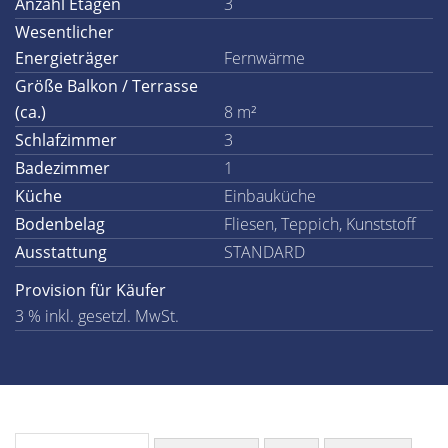
Anzahl Etagen
3
Wesentlicher
Energieträger
Fernwärme
Größe Balkon / Terrasse
(ca.)
8 m²
Schlafzimmer
3
Badezimmer
1
Küche
Einbauküche
Bodenbelag
Fliesen, Teppich, Kunststoff
Ausstattung
STANDARD
Provision für Käufer
3 % inkl. gesetzl. MwSt.