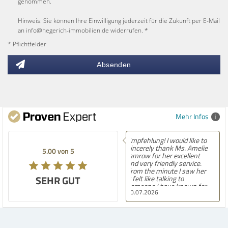
genommen.
Hinweis: Sie können Ihre Einwilligung jederzeit für die Zukunft per E-Mail
an info@hegerich-immobilien.de widerrufen. *
* Pflichtfelder
Absenden
Mehr Infos
Empfehlung! Easily the
best experience Iâ€™ve had
5.00 von 5
finding a home in Germany.
After moving here,
contacting countless
SEHR GUT
agencies, and now settling
into our second house, I
30.07.2026
know firsthand how
challenging and
overwhelming the German
housing market can be.
Hegerich Immobilien