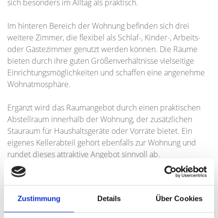
sich besonders im Alltag als praktisch.
Im hinteren Bereich der Wohnung befinden sich drei
weitere Zimmer, die flexibel als Schlaf-, Kinder-, Arbeits-
oder Gästezimmer genutzt werden können. Die Räume
bieten durch ihre guten Größenverhältnisse vielseitige
Einrichtungsmöglichkeiten und schaffen eine angenehme
Wohnatmosphäre.
Ergänzt wird das Raumangebot durch einen praktischen
Abstellraum innerhalb der Wohnung, der zusätzlichen
Stauraum für Haushaltsgeräte oder Vorräte bietet. Ein
eigenes Kellerabteil gehört ebenfalls zur Wohnung und
rundet dieses attraktive Angebot sinnvoll ab.
Die Wohnung überzeugt insgesamt durch ihre großzügige
Raumaufteilung, die gute Nutzbarkeit aller Zimmer sowie
Zustimmung
Details
Über Cookies
den angenehmen Wohnkomfort. Der durchdachte
Grundriss bietet vielseitige Gestaltungsmöglichkeiten und