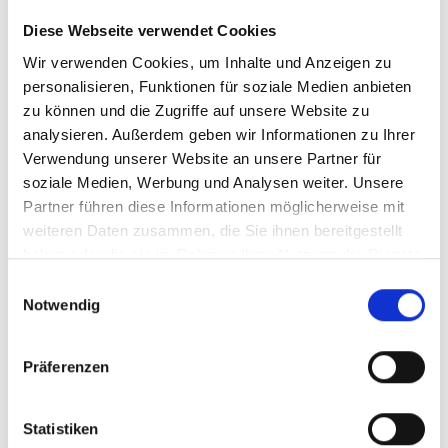
schafft ideale Voraussetzungen für ein gemütliches
Diese Webseite verwendet Cookies
Zuhause mit ausreichend Platz für unterschiedliche
Lebenssituationen.
Wir verwenden Cookies, um Inhalte und Anzeigen zu
personalisieren, Funktionen für soziale Medien anbieten
zu können und die Zugriffe auf unsere Website zu
Ansprechpartner
analysieren. Außerdem geben wir Informationen zu Ihrer
Herr Lukas Maier
Verwendung unserer Website an unsere Partner für
soziale Medien, Werbung und Analysen weiter. Unsere
Telefon: +49 911 131 605-0
Partner führen diese Informationen möglicherweise mit
Telefax: +49 89 230696244
weiteren Daten zusammen, die Sie ihnen bereitgestellt
Mobil: +49 171 9977 174
haben oder die sie im Rahmen Ihrer Nutzung der Dienste
lm@hegerich-immobilien.de
gesammelt haben.
Einwilligungsauswahl
Notwendig
Links
Präferenzen
Online Wertermittlung
Webseite
Statistiken