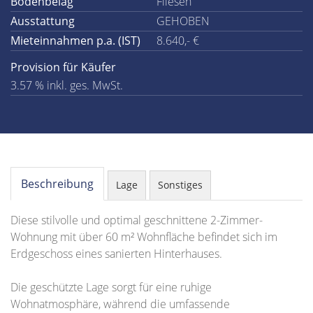
Bodenbelag
Fliesen
Ausstattung
GEHOBEN
Mieteinnahmen p.a. (IST)
8.640,- €
Provision für Käufer
3.57 % inkl. ges. MwSt.
Beschreibung
Lage
Sonstiges
Diese stilvolle und optimal geschnittene 2-Zimmer-
Wohnung mit über 60 m² Wohnfläche befindet sich im
Erdgeschoss eines sanierten Hinterhauses.
Die geschützte Lage sorgt für eine ruhige
Wohnatmosphäre, während die umfassende