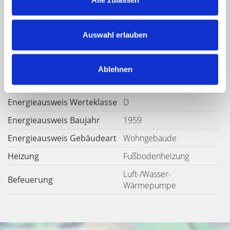
Weitere Informationen
Auswahl erlauben
Energieausweis
2023-06-19
Ausstelldatum
Energieausweis gültig bis
19.06.2033
Ablehnen
Energieausweis Jahrgang
ab dem 1.5.2014
Energieausweis Werteklasse
D
Energieausweis Baujahr
1959
Energieausweis Gebäudeart
Wohngebäude
Heizung
Fußbodenheizung
Luft-/Wasser-
Befeuerung
Wärmepumpe