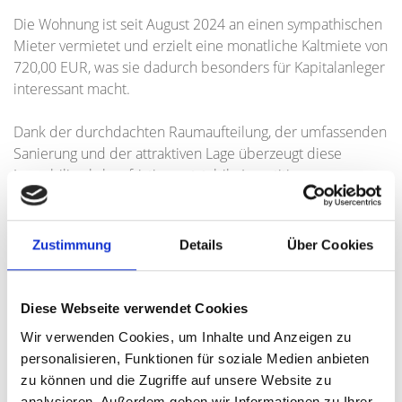
Die Wohnung ist seit August 2024 an einen sympathischen
Mieter vermietet und erzielt eine monatliche Kaltmiete von
720,00 EUR, was sie dadurch besonders für Kapitalanleger
interessant macht.
Dank der durchdachten Raumaufteilung, der umfassenden
Sanierung und der attraktiven Lage überzeugt diese
Immobilie als langfristig wertstabile Investition.
Ansprechpartner
Zustimmung
Details
Über Cookies
Herr Marcel Weber
Telefon: +49 89 23069620
Diese Webseite verwendet Cookies
Telefax: +49 89 230696244
Mobil: +49 (0)171 99 77 938
Wir verwenden Cookies, um Inhalte und Anzeigen zu
mw@hegerich-immobilien.de
personalisieren, Funktionen für soziale Medien anbieten
zu können und die Zugriffe auf unsere Website zu
analysieren. Außerdem geben wir Informationen zu Ihrer