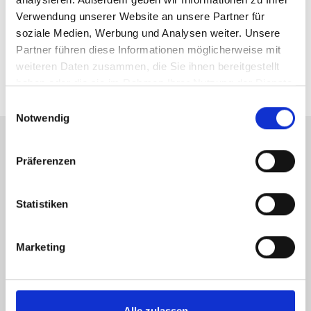
Links
Verwendung unserer Website an unsere Partner für
soziale Medien, Werbung und Analysen weiter. Unsere
Online Wertermittlung
Partner führen diese Informationen möglicherweise mit
Webseite
weiteren Daten zusammen, die Sie ihnen bereitgestellt
haben oder die sie im Rahmen Ihrer Nutzung der Dienste
gesammelt haben.
Einwilligungsauswahl
Notwendig
Präferenzen
Energieausweis (Verbrauchsausweis)
Statistiken
110 kWh / (m²*a)
Marketing
Energieverbrauchskennwert
Alle zulassen