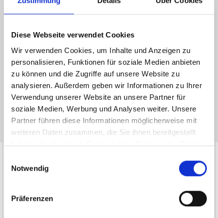
Zustimmung
Details
Über Cookies
Ich habe die
Datenschutzerklärung
zur Kenntnis genommen. Ich stimme
zu, dass meine Angaben und Daten zur Beantwortung meiner Anfrage
Diese Webseite verwendet Cookies
elektronisch erhoben und gespeichert werden.
Wir verwenden Cookies, um Inhalte und Anzeigen zu
Hinweis: Sie können Ihre Einwilligung jederzeit für die Zukunft per E-Mail
personalisieren, Funktionen für soziale Medien anbieten
an info@hegerich-immobilien.de widerrufen. *
zu können und die Zugriffe auf unsere Website zu
* Pflichtfelder
analysieren. Außerdem geben wir Informationen zu Ihrer
Verwendung unserer Website an unsere Partner für
Absenden
soziale Medien, Werbung und Analysen weiter. Unsere
Partner führen diese Informationen möglicherweise mit
weiteren Daten zusammen, die Sie ihnen bereitgestellt
haben oder die sie im Rahmen Ihrer Nutzung der Dienste
Mehr Infos
gesammelt haben.
Einwilligungsauswahl
Notwendig
Empfehlung! I would like to
sincerely thank Ms. Amelie
5.00 von 5
Jamrow for her excellent
and very friendly service.
Präferenzen
From the minute I saw her
SEHR GUT
it felt like talking to
someone I have known for