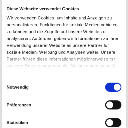
Diese Webseite verwendet Cookies
Ein Kellerabteil sorgt für zusätzlichen Stauraum. Zudem
Wir verwenden Cookies, um Inhalte und Anzeigen zu
gehört ein Tiefgarageneinzelstellplatz zur Wohnung dazu.
personalisieren, Funktionen für soziale Medien anbieten
zu können und die Zugriffe auf unsere Website zu
Der Kaufpreis beträgt 255.000 EUR für die Wohnung
analysieren. Außerdem geben wir Informationen zu Ihrer
zuzüglich 15.000 EUR für die PKW-Abstellmöglichkeit,
Verwendung unserer Website an unsere Partner für
insgesamt 270.000 EUR. Zusätzlich fällt eine
soziale Medien, Werbung und Analysen weiter. Unsere
Käuferprovision in Höhe von 3,57 % inkl. MwSt. an.
Partner führen diese Informationen möglicherweise mit
weiteren Daten zusammen, die Sie ihnen bereitgestellt
Kontaktieren Sie uns gerne für weitere Informationen oder
haben oder die sie im Rahmen Ihrer Nutzung der Dienste
einen Besichtigungstermin - wir freuen uns auf Ihre
gesammelt haben.
Anfrage!
Einwilligungsauswahl
Notwendig
Ansprechpartner
Präferenzen
Frau Lisa Marie Neeb
Telefon: +491719977132
Statistiken
Telefax: +49 89 230696244