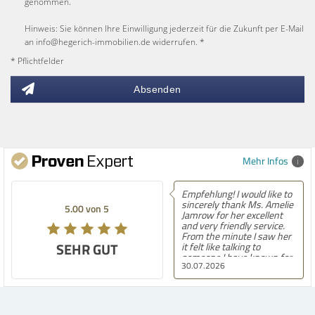
genommen.
Hinweis: Sie können Ihre Einwilligung jederzeit für die Zukunft per E-Mail
an info@hegerich-immobilien.de widerrufen. *
* Pflichtfelder
Absenden
Mehr Infos
Empfehlung! I would like to
Empfehlung! Easily the
sincerely thank Ms. Amelie
best experience Iâ€™ve ha
5.00 von 5
Jamrow for her excellent
finding a home in Germany
and very friendly service.
After moving here,
From the minute I saw her
contacting countless
SEHR GUT
it felt like talking to
agencies, and now settling
someone I have known for
into our second house, I
30.07.2026
30.07.2026
a long time. She was so
know firsthand how
kind to me and my family.
challenging and
The only thing I can say is
overwhelming the Germa
she found the perfect
housing market can be.
house for us. She always
Hegerich Immobilien