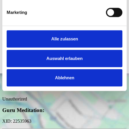
nl@hegerich-immobilien.de
Marketing
Links
Mit Hegerich verkaufen
Alle zulassen
360°-Rundgang
Online Wertermittlung
Auswahl erlauben
Ablehnen