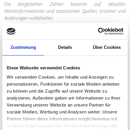
Die dargestellten Zahlen basieren auf aktuellen
Marktinformationen und statistischen Quellen; Irrtümer und
Änderungen vorbehalten.
Zustimmung
Details
Über Cookies
Diese Webseite verwendet Cookies
Wir verwenden Cookies, um Inhalte und Anzeigen zu
Marktdaten zu Münchens Stadtteilen
personalisieren, Funktionen für soziale Medien anbieten
Sie sind Immobilieneigentümer und suchen für Ihren
zu können und die Zugriffe auf unsere Website zu
Stadtteil einen passenden Immobilienmakler? Wir von
analysieren. Außerdem geben wir Informationen zu Ihrer
Hegerich Immobilien sind der richtige Partner, wenn
Verwendung unserer Website an unsere Partner für
es um den Immobilienverkauf in München geht.
soziale Medien, Werbung und Analysen weiter. Unsere
Partner führen diese Informationen möglicherweise mit
weiteren Daten zusammen, die Sie ihnen bereitgestellt