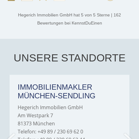
professional, and genuinely
kind. A special note of
thanks, and a huge part of
Hegerich Immobilien GmbH
hat
5
von
5
Sterne
|
162
the credit goes to Amelie
Jamrowâ€”she was
Bewertungen
bei KennstDuEinen
exceptionally professional,
transparent, and clear in
every communication.
Iâ€™m deeply grateful for
their support and wouldn't
hesitate to recommend
Hegerich Immobilien to
UNSERE STANDORTE
anyone looking for a home.
IMMOBILIENMAKLER
MÜNCHEN-SENDLING
Hegerich Immobilien GmbH
Am Westpark 7
81373 München
Telefon: +49 89 / 230 69 62 0