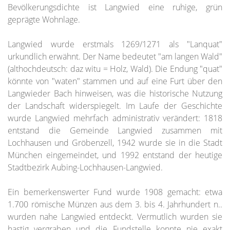
Bevölkerungsdichte ist Langwied eine ruhige, grün
geprägte Wohnlage.
Langwied wurde erstmals 1269/1271 als "Lanquat"
urkundlich erwähnt. Der Name bedeutet "am langen Wald"
(althochdeutsch: daz witu = Holz, Wald). Die Endung "quat"
könnte von "waten" stammen und auf eine Furt über den
Langwieder Bach hinweisen, was die historische Nutzung
der Landschaft widerspiegelt. Im Laufe der Geschichte
wurde Langwied mehrfach administrativ verändert: 1818
entstand die Gemeinde Langwied zusammen mit
Lochhausen und Gröbenzell, 1942 wurde sie in die Stadt
München eingemeindet, und 1992 entstand der heutige
Stadtbezirk Aubing-Lochhausen-Langwied.
Ein bemerkenswerter Fund wurde 1908 gemacht: etwa
1.700 römische Münzen aus dem 3. bis 4. Jahrhundert n..
wurden nahe Langwied entdeckt. Vermutlich wurden sie
hastig vergraben und die Fundstelle konnte nie exakt