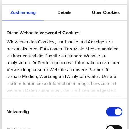
Marktdaten zu Münchens Stadtteilen
Zustimmung
Details
Über Cookies
Sie sind Immobilieneigentümer und suchen für Ihren
Stadtteil einen passenden Immobilienmakler? Wir von
Diese Webseite verwendet Cookies
Hegerich Immobilien sind der richtige Partner, wenn
es um den Immobilienverkauf in München geht.
Wir verwenden Cookies, um Inhalte und Anzeigen zu
personalisieren, Funktionen für soziale Medien anbieten
zu können und die Zugriffe auf unsere Website zu
Zu den Marktdaten
analysieren. Außerdem geben wir Informationen zu Ihrer
Verwendung unserer Website an unsere Partner für
soziale Medien, Werbung und Analysen weiter. Unsere
Partner führen diese Informationen möglicherweise mit
weiteren Daten zusammen, die Sie ihnen bereitgestellt
haben oder die sie im Rahmen Ihrer Nutzung der Dienste
gesammelt haben.
Einwilligungsauswahl
Notwendig
Wir rufen Sie zurück!