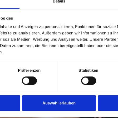
Details
Cookies
nhalte und Anzeigen zu personalisieren, Funktionen für soziale
Website zu analysieren. Außerdem geben wir Informationen zu I
r soziale Medien, Werbung und Analysen weiter. Unsere Partner
schen mit unserer Arbeit begeis
 Daten zusammen, die Sie ihnen bereitgestellt haben oder die s
n.
DAS IST UNSER STREBEN
Präferenzen
Statistiken
Auswahl erlauben