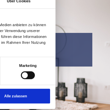
Über Cookies
 Medien anbieten zu können
hrer Verwendung unserer
 führen diese Informationen
tern
ie im Rahmen Ihrer Nutzung
Marketing
Alle zulassen