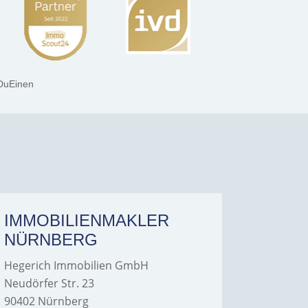
DuEinen
IMMOBILIENMAKLER
IMMO
NÜRNBERG
FÜRT
Hegerich Immobilien GmbH
Hegeric
Neudörfer Str. 23
Hans-Bor
90402 Nürnberg
90763 Fü