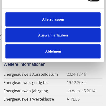
Energieausweis (Bedarfsausweis)
Alle zulassen
kWh / (m²*a)
Auswahl erlauben
nergiebedarf
Ablehnen
Weitere Informationen
Energieausweis Ausstelldatum
2024-12-19
Energieausweis gültig bis
19.12.2034
Energieausweis Jahrgang
ab dem 1.5.2014
Energieausweis Werteklasse
A_PLUS