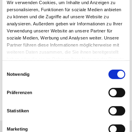
Wir verwenden Cookies, um Inhalte und Anzeigen zu
personalisieren, Funktionen für soziale Medien anbieten
Ansprechpartner
zu können und die Zugriffe auf unsere Website zu
analysieren. Außerdem geben wir Informationen zu Ihrer
Frau Julia Kesmann
Verwendung unserer Website an unsere Partner für
Telefon: +49 911 131 605-0
soziale Medien, Werbung und Analysen weiter. Unsere
Telefax: +49 89 230696244
Partner führen diese Informationen möglicherweise mit
jk@hegerich-immobilien.de
weiteren Daten zusammen, die Sie ihnen bereitgestellt
haben oder die sie im Rahmen Ihrer Nutzung der Dienste
gesammelt haben.
Einwilligungsauswahl
Links
Notwendig
360° Tour
Online Wertermittlung
Präferenzen
Webseite
Statistiken
Marketing