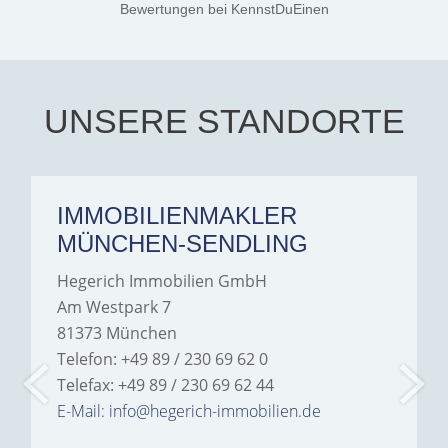
Jamrowâ€”she was
Bewertungen
bei KennstDuEinen
exceptionally professional,
transparent, and clear in
every communication.
Iâ€™m deeply grateful for
their support and wouldn't
hesitate to recommend
Hegerich Immobilien to
UNSERE STANDORTE
anyone looking for a home.
IMMOBILIENMAKLER
MÜNCHEN-SENDLING
Hegerich Immobilien GmbH
Am Westpark 7
81373 München
Telefon: +49 89 / 230 69 62 0
Telefax: +49 89 / 230 69 62 44
E-Mail: info@hegerich-immobilien.de