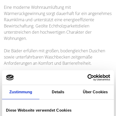
Eine moderne Wohnraumlüftung mit
Wärmerückgewinnung sorgt dauerhaft für ein angenehmes
Raumklima und unterstützt eine energieeffiziente
Bewirtschaftung. Geölte Echtholzparkettdielen
unterstreichen den hochwertigen Charakter der
Wohnungen.
Die Bäder erfüllen mit großen, bodengleichen Duschen
sowie unterfahrbaren Waschbecken zeitgemäße
Anforderungen an Komfort und Barrierefreiheit.
Ein durchdachtes Sicherheitskonzept mit
Videosprechanlage und dreifach verriegelter
Wohnungseingangstür erhöht das Sicherheitsgefühl der
Zustimmung
Details
Über Cookies
Bewohner und steigert die Wohnqualität. Zusätzliche
Abstellhäuschen im Erdgeschoss (für die Wohnungen 1-6)
schaffen wertvollen Stauraum und erhöhen den
Diese Webseite verwendet Cookies
praktischen Nutzwert der Einheiten.