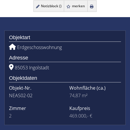
Notizblock (
)
merken
Objektart
Erdgeschosswohnung
Adresse
85053 Ingolstadt
Objektdaten
Objekt-Nr.
Wohnfläche
(ca.)
NEAS02-02
74,87 m²
Zimmer
Kaufpreis
2
469.000,- €