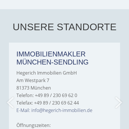
transparent, and clear in
every communication.
Iâ€™m deeply grateful for
their support and wouldn't
hesitate to recommend
Hegerich Immobilien to
UNSERE STANDORTE
anyone looking for a home.
IMMOBILIENMAKLER
MÜNCHEN-SENDLING
Hegerich Immobilien GmbH
Am Westpark 7
81373 München
Telefon: +49 89 / 230 69 62 0
Telefax: +49 89 / 230 69 62 44
E-Mail: info@hegerich-immobilien.de
Öffnungszeiten: