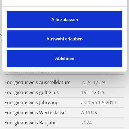
Energieausweis (Bedarfsausweis)
Alle zulassen
kWh / (m²*a)
Auswahl erlauben
nergiebedarf
Ablehnen
Weitere Informationen
Energieausweis Ausstelldatum
2024-12-19
Energieausweis gültig bis
19.12.2035
Energieausweis Jahrgang
ab dem 1.5.2014
Energieausweis Werteklasse
A_PLUS
Energieausweis Baujahr
2024