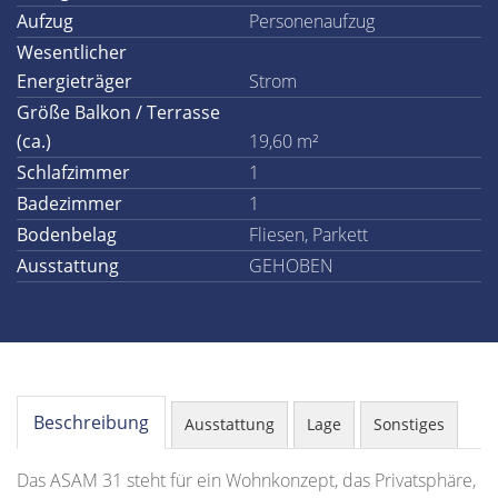
Aufzug
Personenaufzug
Wesentlicher
Energieträger
Strom
Größe Balkon / Terrasse
(ca.)
19,60 m²
Schlafzimmer
1
Badezimmer
1
Bodenbelag
Fliesen, Parkett
Ausstattung
GEHOBEN
Beschreibung
Ausstattung
Lage
Sonstiges
Das ASAM 31 steht für ein Wohnkonzept, das Privatsphäre,