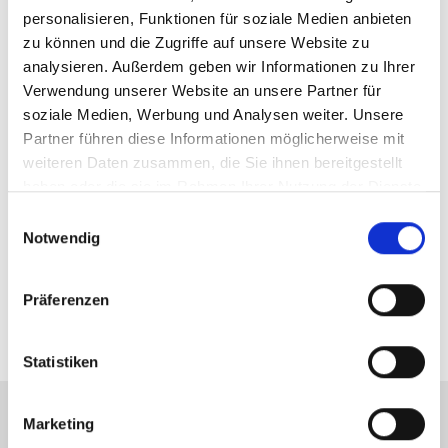
personalisieren, Funktionen für soziale Medien anbieten
Ansprechpartner
zu können und die Zugriffe auf unsere Website zu
Frau Julia Kesmann
analysieren. Außerdem geben wir Informationen zu Ihrer
Telefon: +49 911 131 605-0
Verwendung unserer Website an unsere Partner für
Telefax: +49 89 230696244
soziale Medien, Werbung und Analysen weiter. Unsere
jk@hegerich-immobilien.de
Partner führen diese Informationen möglicherweise mit
weiteren Daten zusammen, die Sie ihnen bereitgestellt
haben oder die sie im Rahmen Ihrer Nutzung der Dienste
Links
gesammelt haben.
Einwilligungsauswahl
Notwendig
360° Tour
Online Wertermittlung
Webseite
Präferenzen
Statistiken
Marketing