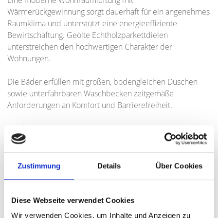
Eine moderne Wohnraumlüftung mit
Wärmerückgewinnung sorgt dauerhaft für ein angenehmes
Raumklima und unterstützt eine energieeffiziente
Bewirtschaftung. Geölte Echtholzparkettdielen
unterstreichen den hochwertigen Charakter der
Wohnungen.
Die Bäder erfüllen mit großen, bodengleichen Duschen
sowie unterfahrbaren Waschbecken zeitgemäße
Anforderungen an Komfort und Barrierefreiheit.
Ein durchdachtes Sicherheitskonzept mit
Videosprechanlage und dreifach verriegelter
Wohnungseingangstür erhöht das Sicherheitsgefühl der
Bewohner und steigert die Wohnqualität. Zusätzliche
Zustimmung
Details
Über Cookies
Abstellhäuschen im Erdgeschoss (für die Wohnungen 1-6)
schaffen wertvollen Stauraum und erhöhen den
praktischen Nutzwert der Einheiten.
Diese Webseite verwendet Cookies
Wir verwenden Cookies, um Inhalte und Anzeigen zu