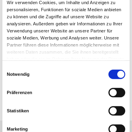
Wir verwenden Cookies, um Inhalte und Anzeigen zu
personalisieren, Funktionen für soziale Medien anbieten
Ansprechpartner
zu können und die Zugriffe auf unsere Website zu
analysieren. Außerdem geben wir Informationen zu Ihrer
Frau Julia Kesmann
Verwendung unserer Website an unsere Partner für
Telefon: +49 911 131 605-0
soziale Medien, Werbung und Analysen weiter. Unsere
Telefax: +49 89 230696244
Partner führen diese Informationen möglicherweise mit
jk@hegerich-immobilien.de
weiteren Daten zusammen, die Sie ihnen bereitgestellt
haben oder die sie im Rahmen Ihrer Nutzung der Dienste
gesammelt haben.
Einwilligungsauswahl
Links
Notwendig
360° Tour
Online Wertermittlung
Präferenzen
Webseite
Statistiken
Marketing