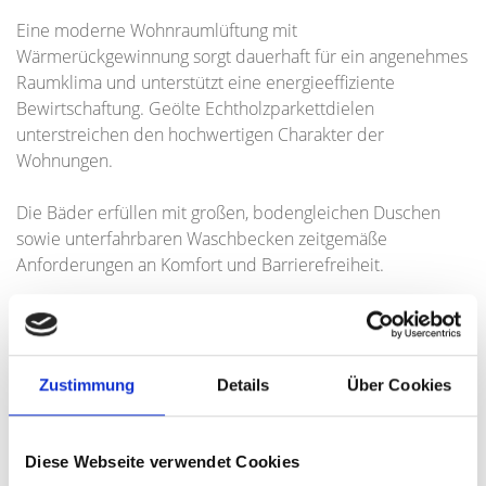
Eine moderne Wohnraumlüftung mit
Wärmerückgewinnung sorgt dauerhaft für ein angenehmes
Raumklima und unterstützt eine energieeffiziente
Bewirtschaftung. Geölte Echtholzparkettdielen
unterstreichen den hochwertigen Charakter der
Wohnungen.
Die Bäder erfüllen mit großen, bodengleichen Duschen
sowie unterfahrbaren Waschbecken zeitgemäße
Anforderungen an Komfort und Barrierefreiheit.
Ein durchdachtes Sicherheitskonzept mit
Videosprechanlage und dreifach verriegelter
Wohnungseingangstür erhöht das Sicherheitsgefühl der
Zustimmung
Details
Über Cookies
Bewohner und steigert die Wohnqualität. Zusätzliche
Abstellhäuschen im Erdgeschoss (für die Wohnungen 1-6)
schaffen wertvollen Stauraum und erhöhen den
Diese Webseite verwendet Cookies
praktischen Nutzwert der Einheiten.