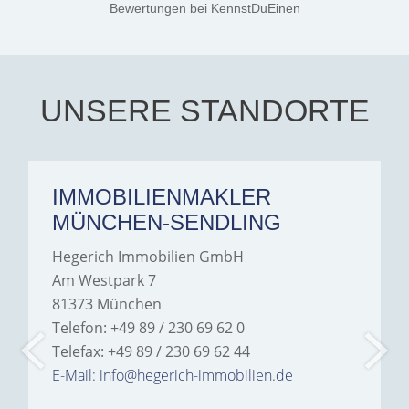
Jamrowâ€”she was
Bewertungen
bei KennstDuEinen
exceptionally professional,
transparent, and clear in
every communication.
Iâ€™m deeply grateful for
their support and wouldn't
hesitate to recommend
Hegerich Immobilien to
UNSERE STANDORTE
anyone looking for a home.
IMMOBILIENMAKLER
MÜNCHEN-SENDLING
Hegerich Immobilien GmbH
Am Westpark 7
81373 München
Telefon: +49 89 / 230 69 62 0
Telefax: +49 89 / 230 69 62 44
E-Mail: info@hegerich-immobilien.de