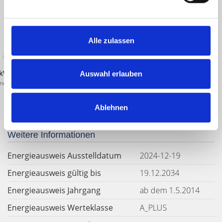
Energieausweis (Bedarfsausweis)
Alle zulassen
kWh / (m²*a)
Auswahl erlauben
nergiebedarf
Ablehnen
Weitere Informationen
Energieausweis Ausstelldatum
2024-12-19
Energieausweis gültig bis
19.12.2034
Energieausweis Jahrgang
ab dem 1.5.2014
Energieausweis Werteklasse
A_PLUS