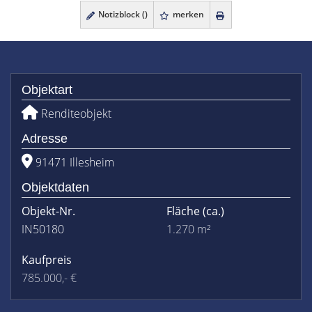
Notizblock (
)
merken
Objektart
Renditeobjekt
Adresse
91471 Illesheim
Objektdaten
Objekt-Nr.
Fläche
(ca.)
IN50180
1.270 m²
Kaufpreis
785.000,- €