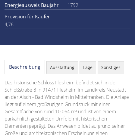
Energieausweis Baujahr
1792
Provision für Käufer
4,76
Beschreibung
Ausstattung
Lage
Sonstiges
Das historische Schloss Illesheim befindet sich in der
Schloßstraße 8 in 91471 Illesheim im Landkreis Neustadt
an der Aisch - Bad Windsheim in Mittelfranken. Die Anlage
liegt auf einem großzügigen Grundstück mit einer
Gesamtfläche von rund 10.064 m² und ist von einem
parkähnlich gestalteten Umfeld mit historischen
Elementen geprägt. Das Anwesen bildet aufgrund seiner
Größe und architektonischen Erscheinung einen