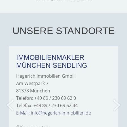
all her endeavors. Thank
exceptionally professional,
you. Aalia jeelani.
transparent, and clear in
every communication.
Iâ€™m deeply grateful for
their support and wouldn't
hesitate to recommend
Hegerich Immobilien to
UNSERE STANDORTE
anyone looking for a home.
IMMOBILIENMAKLER
MÜNCHEN-SENDLING
Hegerich Immobilien GmbH
Am Westpark 7
81373 München
Telefon: +49 89 / 230 69 62 0
Telefax: +49 89 / 230 69 62 44
E-Mail: info@hegerich-immobilien.de