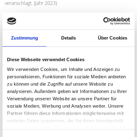
veranschlagt. (Jahr 2023)
Für das Objekt wurden bereits konkrete
Entwicklungsüberlegungen angestellt. Die Planung sieht
eine Kombination aus Wohn- und Gewerbenutzung vor.
Zustimmung
Details
Über Cookies
Nach der Flächenberechnung entstehen im sanierten
Zustand rund 1.545 m² Gewerbefläche, die beispielsweise
für Büro-, Praxis- oder Dienstleistungsnutzungen
Diese Webseite verwendet Cookies
geeignet sind. Zusätzlich sind auf dem Grundstück 16
Stellplätze vorgesehen. Im Rahmen eines Projektkonzeptes
Wir verwenden Cookies, um Inhalte und Anzeigen zu
wurde zudem die Entwicklung einer modernen
personalisieren, Funktionen für soziale Medien anbieten
Wohnresidenz mit betreuten Apartments untersucht.
zu können und die Zugriffe auf unsere Website zu
Dieses Konzept sieht unter anderem den Ausbau der
analysieren. Außerdem geben wir Informationen zu Ihrer
bestehenden Gebäudestruktur sowie ergänzende
Verwendung unserer Website an unsere Partner für
bauliche Maßnahmen vor. Ziel ist die Schaffung eines
soziale Medien, Werbung und Analysen weiter. Unsere
hochwertigen Wohnumfelds mit barrierefreien Apartments
Partner führen diese Informationen möglicherweise mit
und modernen Serviceangeboten, das insbesondere auf
weiteren Daten zusammen, die Sie ihnen bereitgestellt
Senioren oder betreuungsbedürftige Bewohner
haben oder die sie im Rahmen Ihrer Nutzung der Dienste
zugeschnitten ist. Insgesamt könnten dabei mehrere
gesammelt haben.