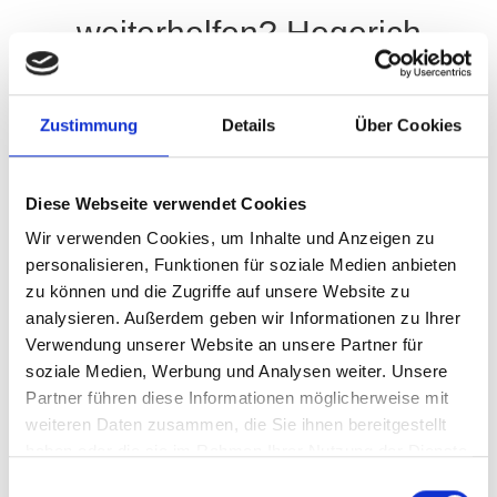
weiterhelfen? Hegerich
Immobilien ist für Sie da!
Zustimmung
Details
Über Cookies
Diese Webseite verwendet Cookies
Wir verwenden Cookies, um Inhalte und Anzeigen zu
personalisieren, Funktionen für soziale Medien anbieten
zu können und die Zugriffe auf unsere Website zu
analysieren. Außerdem geben wir Informationen zu Ihrer
Verwendung unserer Website an unsere Partner für
soziale Medien, Werbung und Analysen weiter. Unsere
IMMOBILIE BEWERTEN
Partner führen diese Informationen möglicherweise mit
weiteren Daten zusammen, die Sie ihnen bereitgestellt
Kostenlose Bewertung für Ihre Immobilie
haben oder die sie im Rahmen Ihrer Nutzung der Dienste
gesammelt haben.
Erfahren Sie kostenlos und unverbindlich den aktuellen
Einwilligungsauswahl