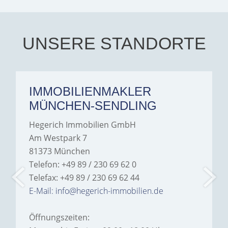
every communication.
Iâ€™m deeply grateful for
their support and wouldn't
hesitate to recommend
Hegerich Immobilien to
UNSERE STANDORTE
anyone looking for a home.
IMMOBILIENMAKLER
MÜNCHEN-SENDLING
Hegerich Immobilien GmbH
Am Westpark 7
81373 München
Telefon: +49 89 / 230 69 62 0
Telefax: +49 89 / 230 69 62 44
E-Mail: info@hegerich-immobilien.de
Öffnungszeiten: