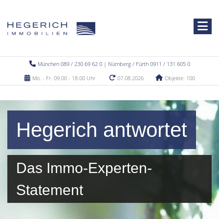
München 089 / 230 69 62 0 | Nürnberg / Fürth 0911 / 131 605 0
Mo. - Fr. 09.00 - 18.00 Uhr
07.08.2026
Objekte: 100
Hegerich antwortet
Das Immo-Experten-
Statement