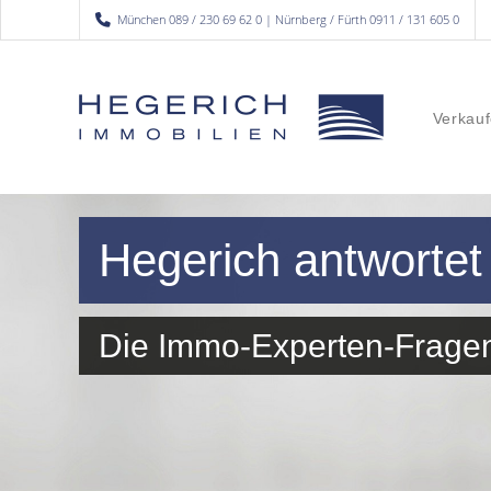
München 089 / 230 69 62 0 | Nürnberg / Fürth 0911 / 131 605 0
Verkauf
Hegerich antwortet
Die Immo-Experten-Frage