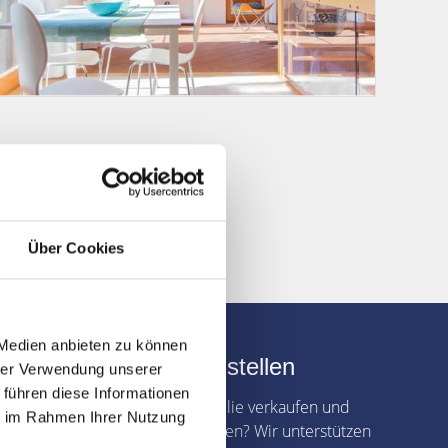
Über Cookies
 Medien anbieten zu können
Verkaufsanfrage stellen
hrer Verwendung unserer
 führen diese Informationen
Sie möchten Ihre Immobilie verkaufen und
ie im Rahmen Ihrer Nutzung
dabei Zeit und Geld sparen? Wir unterstützen