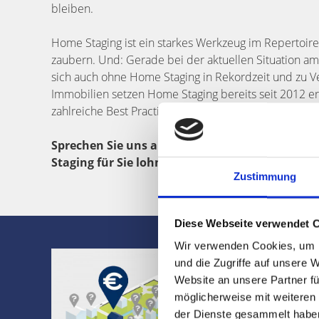
bleiben.
Home Staging ist ein starkes Werkzeug im Repertoire
zaubern. Und: Gerade bei der aktuellen Situation am
sich auch ohne Home Staging in Rekordzeit und zu V
Immobilien setzen Home Staging bereits seit 2012 er
zahlreiche Best Practice-Beispiele vorzeigen.
Sprechen Sie uns an, wenn Sie Ihre Immobilie
Staging für Sie lohnt.
Zustimmung
Diese Webseite verwendet 
Wir verwenden Cookies, um I
Was ist Ihr
und die Zugriffe auf unsere 
Website an unsere Partner fü
Jetzt Bewertung 
möglicherweise mit weiteren
✔ Bericht in wen
der Dienste gesammelt habe