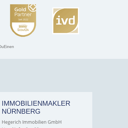
DuEinen
IMMOBILIENMAKLER
IMMO
NÜRNBERG
FÜRT
Hegerich Immobilien GmbH
Hegeric