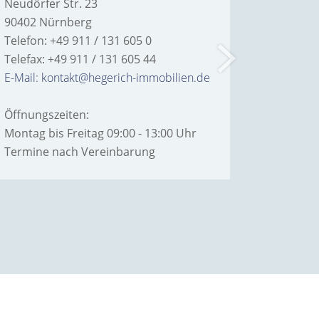
Neudörfer Str. 23
Hans-Bor
90402 Nürnberg
90763 Fü
Telefon: +49 911 / 131 605 0
Telefon: 
Telefax: +49 911 / 131 605 44
Telefax: 
E-Mail: kontakt@hegerich-immobilien.de
E-Mail: 
Öffnungszeiten:
Öffnungs
Montag bis Freitag 09:00 - 13:00 Uhr
Montag bi
Termine nach Vereinbarung
Termine
RUNG
Powered by
Immonia GmbH