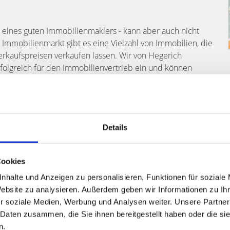
 eines guten Immobilienmaklers - kann aber auch nicht
 Immobilienmarkt gibt es eine Vielzahl von Immobilien, die
erkaufspreisen verkaufen lassen. Wir von Hegerich
folgreich für den Immobilienvertrieb ein und können
 verkaufen und wissen möchten, ob sich Home
Details
Cookies
nhalte und Anzeigen zu personalisieren, Funktionen für soziale
e Immobilie wert?
Website zu analysieren. Außerdem geben wir Informationen zu I
r soziale Medien, Werbung und Analysen weiter. Unsere Partner
selbst online durchführen!
 Daten zusammen, die Sie ihnen bereitgestellt haben oder die s
igen Minuten per E-Mail
n.