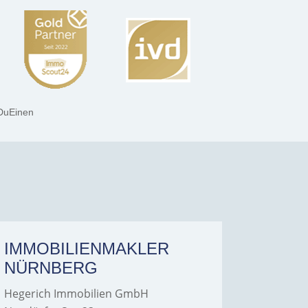
DuEinen
IMMOBILIENMAKLER
IMMO
NÜRNBERG
FÜRT
Hegerich Immobilien GmbH
Hegeric