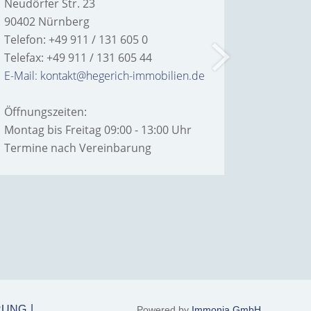
Neudörfer Str. 23
Hans-Bor
90402 Nürnberg
90763 Fü
Telefon: +49 911 / 131 605 0
Telefon: 
Telefax: +49 911 / 131 605 44
Telefax: 
E-Mail: kontakt@hegerich-immobilien.de
E-Mail: 
Öffnungszeiten:
Öffnungs
Montag bis Freitag 09:00 - 13:00 Uhr
Montag bi
Termine nach Vereinbarung
Termine
RUNG
Powered by
Immonia GmbH