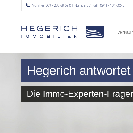
München 089 / 230 69 62 0 | Nürnberg / Fürth 0911 / 131 605 0
Verkauf
Hegerich antwortet
Die Immo-Experten-Frage