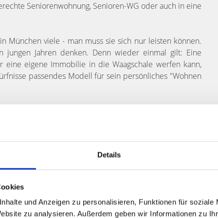
erechte Seniorenwohnung, Senioren-WG oder auch in eine
in München viele - man muss sie sich nur leisten können.
 jungen Jahren denken. Denn wieder einmal gilt: Eine
ter eine eigene Immobilie in die Waagschale werfen kann,
dürfnisse passendes Modell für sein persönliches "Wohnen
stützen Sie gerne!
Details
e Immobilie wert?
Cookies
selbst online durchführen!
nhalte und Anzeigen zu personalisieren, Funktionen für soziale
igen Minuten per E-Mail
Website zu analysieren. Außerdem geben wir Informationen zu I