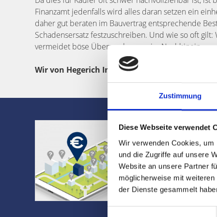
Da dies für Käufer oft schwer nachvollziehbar ist, is
Finanzamt jedenfalls wird alles daran setzen ein einh
daher gut beraten im Bauvertrag entsprechende Bestä
Schadensersatz festzuschreiben. Und wie so oft gilt: W
vermeidet böse Überraschungen im Nachhinein.
Wir von Hegerich Immobilien beraten Sie gerne
Zustimmung
Was ist Ihr
Diese Webseite verwendet 
Wir verwenden Cookies, um I
Jetzt Bewertung 
und die Zugriffe auf unsere 
✔ Bericht in wen
Website an unsere Partner fü
✔ Kauf- und Miet
möglicherweise mit weiteren
✔ Kostenlos und
der Dienste gesammelt habe
weiter
Einwilligungsauswahl