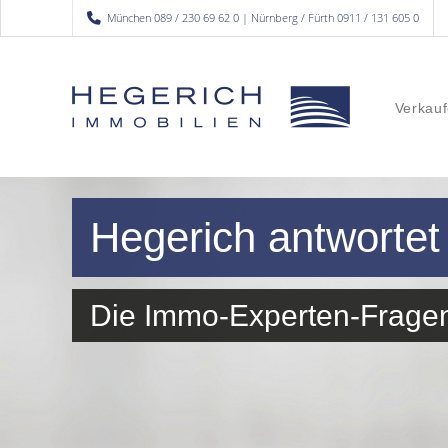
München 089 / 230 69 62 0 | Nürnberg / Fürth 0911 / 131 605 0
Verkauf
Hegerich antwortet
Die Immo-Experten-Frage