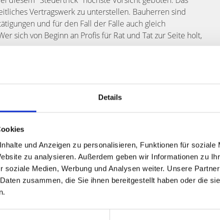
t bei diesem "Steuertrick" höchste Vorsicht geboten. Das
eitliches Vertragswerk zu unterstellen. Bauherren sind
tigungen und für den Fall der Fälle auch gleich
er sich von Beginn an Profis für Rat und Tat zur Seite holt,
!
Details
e Immobilie wert?
Cookies
nhalte und Anzeigen zu personalisieren, Funktionen für soziale
selbst online durchführen!
Website zu analysieren. Außerdem geben wir Informationen zu I
igen Minuten per E-Mail
r soziale Medien, Werbung und Analysen weiter. Unsere Partner
preis abfragen
 Daten zusammen, die Sie ihnen bereitgestellt haben oder die s
 unverbindlich
n.