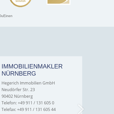
DuEinen
IMMOBILIENMAKLER
IMMO
NÜRNBERG
FÜRT
Hegerich Immobilien GmbH
Hegeric
Neudörfer Str. 23
Hans-Bor
90402 Nürnberg
90763 Fü
Telefon: +49 911 / 131 605 0
Telefon: 
Telefax: +49 911 / 131 605 44
Telefax: 