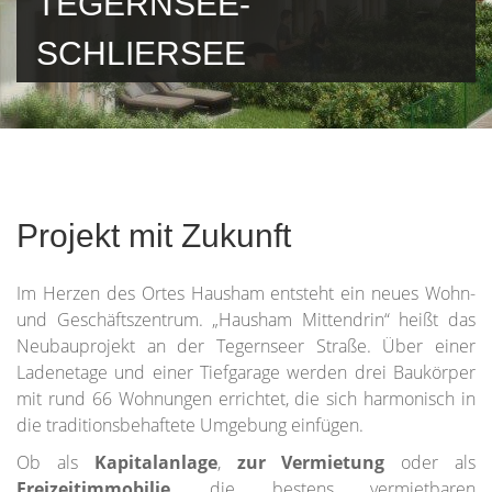
TEGERNSEE-
SCHLIERSEE
Projekt mit Zukunft
Im Herzen des Ortes Hausham entsteht ein neues Wohn-
und Geschäftszentrum. „Hausham Mittendrin“ heißt das
Neubauprojekt an der Tegernseer Straße. Über einer
Ladenetage und einer Tiefgarage werden drei Baukörper
mit rund 66 Wohnungen errichtet, die sich harmonisch in
die traditionsbehaftete Umgebung einfügen.
Ob als
Kapitalanlage
,
zur Vermietung
oder als
Freizeitimmobilie
, die bestens vermietbaren