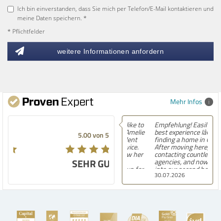
Ich bin einverstanden, dass Sie mich per Telefon/E-Mail kontaktieren und
meine Daten speichern. *
* Pflichtfelder
weitere Informationen anfordern
Mehr Infos
Empfehlung! Easily the
best experience Iâ€™ve had
5.00 von 5
finding a home in Germany.
After moving here,
contacting countless
SEHR GUT
agencies, and now settling
into our second house, I
30.07.2026
know firsthand how
challenging and
overwhelming the German
housing market can be.
Hegerich Immobilien
stands out far above the
rest. They made the entire