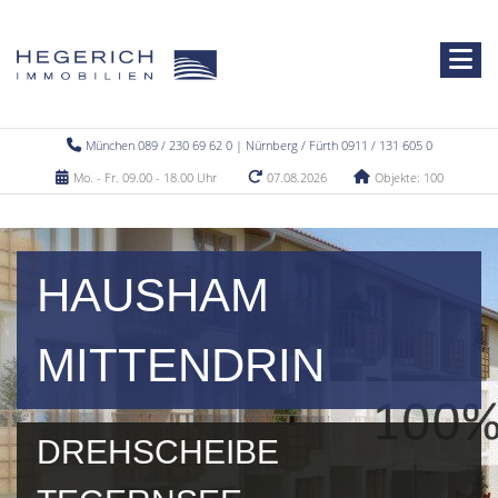
München 089 / 230 69 62 0 | Nürnberg / Fürth 0911 / 131 605 0
Mo. - Fr. 09.00 - 18.00 Uhr
07.08.2026
Objekte: 100
HAUSHAM
MITTENDRIN
DREHSCHEIBE