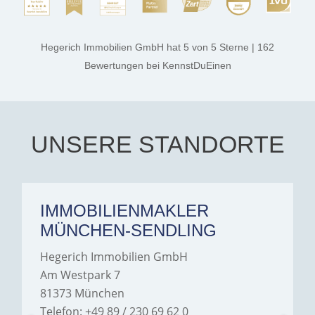
process smooth,
professional, and genuinely
kind. A special note of
thanks, and a huge part of
Hegerich Immobilien GmbH
hat
5
von
5
Sterne
|
162
the credit goes to Amelie
Jamrowâ€”she was
Bewertungen
bei KennstDuEinen
exceptionally professional,
transparent, and clear in
every communication.
Iâ€™m deeply grateful for
their support and wouldn't
hesitate to recommend
Hegerich Immobilien to
UNSERE STANDORTE
anyone looking for a home.
IMMOBILIENMAKLER
MÜNCHEN-SENDLING
Hegerich Immobilien GmbH
Am Westpark 7
81373 München
Telefon: +49 89 / 230 69 62 0