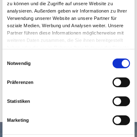
zu können und die Zugriffe auf unsere Website zu
analysieren. Außerdem geben wir Informationen zu Ihrer
Verwendung unserer Website an unsere Partner für
Wir rufen Sie zurück!
soziale Medien, Werbung und Analysen weiter. Unsere
Partner führen diese Informationen möglicherweise mit
Sie haben weitere Fragen? Das Team von Hegerich
weiteren Daten zusammen, die Sie ihnen bereitgestellt
Immobilien möchte für Sie stets erreichbar sein.
haben oder die sie im Rahmen Ihrer Nutzung der Dienste
Darum bieten wir Ihnen unseren Call-Back-Service an:
gesammelt haben.
Einwilligungsauswahl
Wir rufen Sie gerne zu Ihrem Wunschtermin zurück!
Notwendig
Zum Call-Back-Service
Präferenzen
Statistiken
Marketing