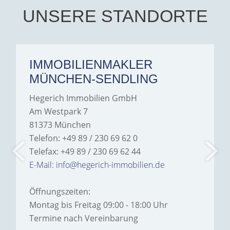
hesitate to recommend
Hegerich Immobilien to
UNSERE STANDORTE
anyone looking for a home.
IMMOBILIENMAKLER
MÜNCHEN-SENDLING
Hegerich Immobilien GmbH
Am Westpark 7
81373 München
Telefon: +49 89 / 230 69 62 0
Telefax: +49 89 / 230 69 62 44
E-Mail: info@hegerich-immobilien.de
Öffnungszeiten:
Montag bis Freitag 09:00 - 18:00 Uhr
Termine nach Vereinbarung