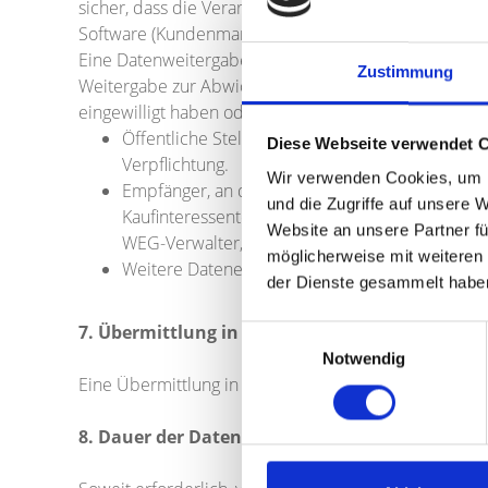
sicher, dass die Verarbeitung von personenbezogen
Software (Kundenmanagementsoftware/Immobiliensof
Eine Datenweitergabe an Empfänger außerhalb des U
Zustimmung
Weitergabe zur Abwicklung und somit zur Erfüllung de
eingewilligt haben oder wir zur Erteilung einer Aus
Öffentliche Stellen und Institutionen (z. B. Sta
Diese Webseite verwendet 
Verpflichtung.
Wir verwenden Cookies, um I
Empfänger, an die die Weitergabe zur Vertragsbeg
und die Zugriffe auf unsere 
Kaufinteressenten, Insolvenzverwalter, Nachlass
Website an unsere Partner fü
WEG-Verwalter, Gutachter, Sachverständiger.
möglicherweise mit weiteren
Weitere Datenempfänger können diejenigen Stell
der Dienste gesammelt habe
7. Übermittlung in ein Drittland
Einwilligungsauswahl
Notwendig
Eine Übermittlung in ein Drittland ist nicht beabsichti
8. Dauer der Datenspeicherung