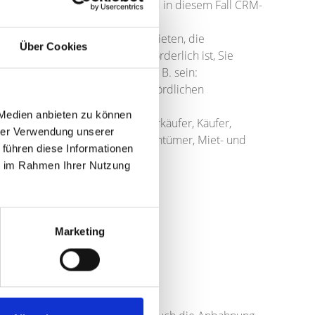
Kategorien von Empfängern sind in diesem Fall CRM-
mungen dies erlauben oder gebieten, die
Über Cookies
orvertraglichen Maßnahmen erforderlich ist, Sie
ger personenbezogener Daten z. B. sein:
iegen einer gesetzlichen oder behördlichen
 Medien anbieten zu können
 Finanzdienstleister, Notare, Verkäufer, Käufer,
hrer Verwendung unserer
ntsvollstrecker, Mieter, Mit-Eigentümer, Miet- und
 führen diese Informationen
ie im Rahmen Ihrer Nutzung
g erteilt haben.
Marketing