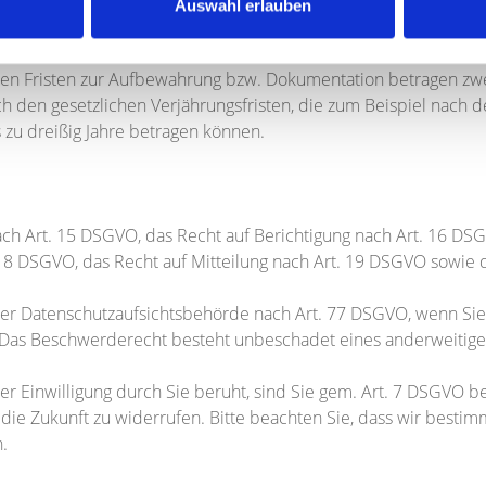
 Ihre personenbezogenen Daten für die Dauer unserer Geschäft
Auswahl erlauben
 Erfüllung der vertraglichen Zwecke.
ewahrungs- und Dokumentationspflichten, die sich unter ande
n Fristen zur Aufbewahrung bzw. Dokumentation betragen zwei
ch den gesetzlichen Verjährungsfristen, die zum Beispiel nach 
s zu dreißig Jahre betragen können.
ach Art. 15 DSGVO, das Recht auf Berichtigung nach Art. 16 DS
18 DSGVO, das Recht auf Mitteilung nach Art. 19 DSGVO sowie d
er Datenschutzaufsichtsbehörde nach Art. 77 DSGVO, wenn Sie d
Das Beschwerderecht besteht unbeschadet eines anderweitigen
r Einwilligung durch Sie beruht, sind Sie gem. Art. 7 DSGVO ber
e Zukunft zu widerrufen. Bitte beachten Sie, dass wir bestimmt
.