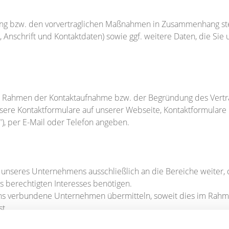
dung bzw. den vorvertraglichen Maßnahmen in Zusammenhang ste
Anschrift und Kontaktdaten) sowie ggf. weitere Daten, die Si
m Rahmen der Kontaktaufnahme bzw. der Begründung des Vertra
re Kontaktformulare auf unserer Webseite, Kontaktformulare ü
), per E-Mail oder Telefon angeben.
nseres Unternehmens ausschließlich an die Bereiche weiter, di
s berechtigten Interesses benötigen.
s verbundene Unternehmen übermitteln, soweit dies im Rahmen
t.
rag auf Basis von Auftragsverarbeitungsverträgen nach Art. 28