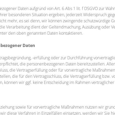
zogener Daten aufgrund von Art. 6 Abs 1 lit. f DSGVO zur Wahru
Ihrer besonderen Situation ergeben, jederzeit Widerspruch geg
ht mehr, es sei denn, wir können zwingende schutzwürdige Grü
r die Verarbeitung dient der Geltendmachung, Ausübung oder V
unter den oben genannten Daten kontaktieren.
enbezogener Daten
ragsbegründung, -erfüllung oder zur Durchführung vorvertragl
 verpflichtet, die personenbezogenen Daten bereitzustellen. All
uss, die Vertragserfüllung oder für vorvertragliche Maßnahmen 
len, die für den Vertragsschluss, die Vertragserfüllung bzw. v
n, können wir ggf. keine Entscheidung im Rahmen vertragliche
ehung sowie für vorvertragliche Maßnahmen nutzen wir grundsä
r diese Verfahren in Einzelfällen einsetzen, werden wir Sie hi