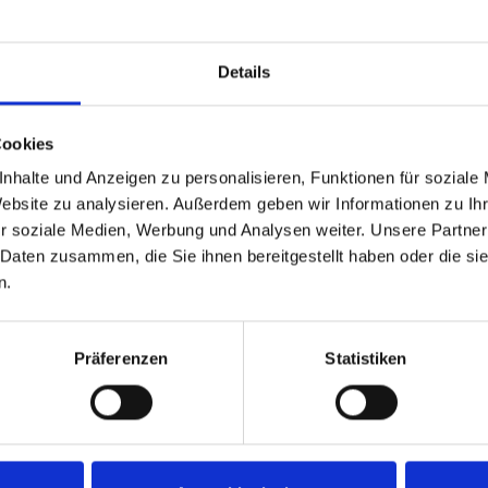
en Daten gemäß der Datenschutz-Grundverordnung erfolgt. Die 
tware), Hostprovider.
nternehmens erfolgt ansonsten nur, soweit gesetzliche Bestim
Details
s Vertrages oder, auf Ihren Antrag hin, zur Durchführung von v
kunft befugt sind. Unter diesen Voraussetzungen können Empfän
atsanwaltschaft, Polizei, Aufsichtsbehörden, Finanzamt) bei Vorl
Cookies
nhalte und Anzeigen zu personalisieren, Funktionen für soziale
ründung oder -erfüllung unmittelbar erforderlich ist, wie z. B.
Website zu analysieren. Außerdem geben wir Informationen zu I
verwalter, Zwangsverwalter, Betreuer, Bevollmächtigte, Testame
r soziale Medien, Werbung und Analysen weiter. Unsere Partner
 Daten zusammen, die Sie ihnen bereitgestellt haben oder die s
en sein, für die Sie uns Ihre Einwilligung zur Datenübermittlun
n.
Präferenzen
Statistiken
gt.