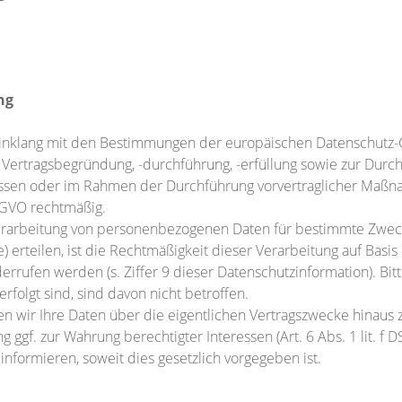
ng
 Einklang mit den Bestimmungen der europäischen Datenschut
ertragsbegründung, -durchführung, -erfüllung sowie zur Durc
issen oder im Rahmen der Durchführung vorvertraglicher Ma
 DSGVO rechtmäßig.
 Verarbeitung von personenbezogenen Daten für bestimmte Zweck
rteilen, ist die Rechtmäßigkeit dieser Verarbeitung auf Basis I
derrufen werden (s. Ziffer 9 dieser Datenschutzinformation). Bit
rfolgt sind, sind davon nicht betroffen.
ten wir Ihre Daten über die eigentlichen Vertragszwecke hinaus zu
ng ggf. zur Wahrung berechtigter Interessen (Art. 6 Abs. 1 lit. 
nformieren, soweit dies gesetzlich vorgegeben ist.