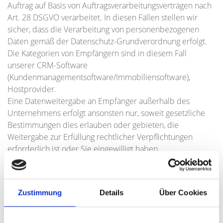
Auftrag auf Basis von Auftragsverarbeitungsverträgen nach
Art. 28 DSGVO verarbeitet. In diesen Fällen stellen wir
sicher, dass die Verarbeitung von personenbezogenen
Daten gemäß der Datenschutz-Grundverordnung erfolgt.
Die Kategorien von Empfängern sind in diesem Fall
unserer CRM-Software
(Kundenmanagementsoftware/Immobiliensoftware),
Hostprovider.
Eine Datenweitergabe an Empfänger außerhalb des
Unternehmens erfolgt ansonsten nur, soweit gesetzliche
Bestimmungen dies erlauben oder gebieten, die
Weitergabe zur Erfüllung rechtlicher Verpflichtungen
erforderlich ist oder Sie eingewilligt haben.
7. Übermittlung in ein Drittland
Zustimmung
Details
Über Cookies
Eine Übermittlung in ein Drittland ist nicht beabsichtigt.
8. Dauer der Datenspeicherung