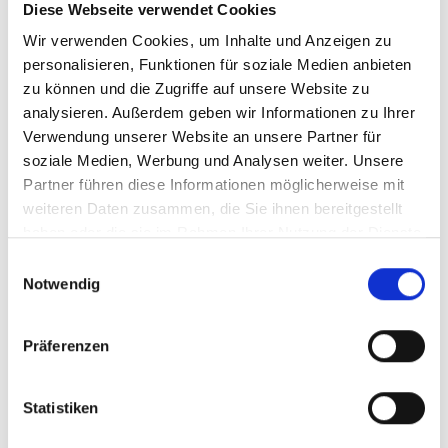
Diese Webseite verwendet Cookies
Wir speichern Ihre personenbezogenen Daten, solange
Wir verwenden Cookies, um Inhalte und Anzeigen zu
dies für die Entscheidung über Ihre Bewerbung
personalisieren, Funktionen für soziale Medien anbieten
erforderlich ist. Ihre personenbezogenen Daten bzw.
zu können und die Zugriffe auf unsere Website zu
Bewerbungsunterlagen werden maximal sechs Monate
analysieren. Außerdem geben wir Informationen zu Ihrer
nach Beendigung des Bewerbungsverfahren (z. B. der
Verwendung unserer Website an unsere Partner für
Bekanntgabe der Absageentscheidung) gelöscht, soweit
soziale Medien, Werbung und Analysen weiter. Unsere
nicht eine längere Speicherung rechtlich erforderlich oder
Partner führen diese Informationen möglicherweise mit
zulässig ist. Wir speichern Ihre personenbezogenen Daten
weiteren Daten zusammen, die Sie ihnen bereitgestellt
darüber hinaus nur, soweit dies gesetzlich oder im
haben oder die sie im Rahmen Ihrer Nutzung der Dienste
konkreten Fall zur Geltendmachung, Ausübung oder
gesammelt haben.
Einwilligungsauswahl
Verteidigung von Rechtsansprüchen für die Dauer eines
Notwendig
Rechtsstreits erforderlich ist.
Für den Fall, dass Sie einer längeren Speicherung Ihrer
Präferenzen
personenbezogenen Daten zugestimmt haben, speichern
wir Ihre personenbezogenen Daten nach Maßgabe Ihrer
Einwilligungserklärung.
Statistiken
Wenn es im Anschluss des Bewerbungsverfahrens zu