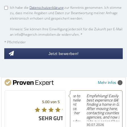
Ich habe die
Datenschutzerklärung
zur Kenntnis genommen. Ich stimme
zu, dass meine Angaben und Daten zur Beantwortung meiner Anfrage
elektronisch erhoben und gespeichert werden.
Hinweis: Sie können Ihre Einwilligung jederzeit für die Zukunft per E-Mail
an info@hegerich-immobilien.de widerrufen. *
* Pflichtfelder
Jetzt bewerben!
Mehr Infos
Empfehlung! Easily the
best experience Iâ€™ve had
5.00 von 5
finding a home in Germany.
After moving here,
contacting countless
SEHR GUT
agencies, and now settling
into our second house, I
30.07.2026
know firsthand how