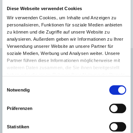
kept in touch with us
always kept us updated and
Diese Webseite verwendet Cookies
made sure we were
comfortable with
Wir verwenden Cookies, um Inhalte und Anzeigen zu
everything. Amelie is
amazing at what she does
personalisieren, Funktionen für soziale Medien anbieten
Hegerich Immobilien GmbH
hat
5
von
5
Sterne
|
162
very confident, smart and
kind. Best of luck to her in
zu können und die Zugriffe auf unsere Website zu
Bewertungen
bei KennstDuEinen
all her endeavors. Thank
analysieren. Außerdem geben wir Informationen zu Ihrer
you. Aalia jeelani.
Verwendung unserer Website an unsere Partner für
soziale Medien, Werbung und Analysen weiter. Unsere
Partner führen diese Informationen möglicherweise mit
UNSERE STANDORTE
weiteren Daten zusammen, die Sie ihnen bereitgestellt
haben oder die sie im Rahmen Ihrer Nutzung der Dienste
gesammelt haben.
Einwilligungsauswahl
Notwendig
IMMOBILIENMAKLER
MÜNCHEN-SENDLING
Präferenzen
Hegerich Immobilien GmbH
Am Westpark 7
Statistiken
81373 München