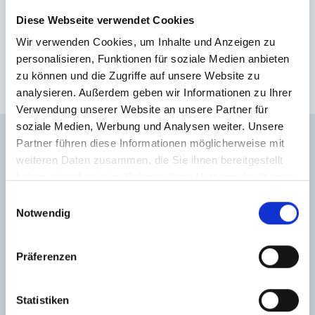
kept in touch with us
always kept us updated and
Diese Webseite verwendet Cookies
made sure we were
comfortable with
Wir verwenden Cookies, um Inhalte und Anzeigen zu
everything. Amelie is
amazing at what she does
personalisieren, Funktionen für soziale Medien anbieten
Hegerich Immobilien GmbH
hat
5
von
5
Sterne
|
162
very confident, smart and
kind. Best of luck to her in
zu können und die Zugriffe auf unsere Website zu
Bewertungen
bei KennstDuEinen
all her endeavors. Thank
analysieren. Außerdem geben wir Informationen zu Ihrer
you. Aalia jeelani.
Verwendung unserer Website an unsere Partner für
soziale Medien, Werbung und Analysen weiter. Unsere
Partner führen diese Informationen möglicherweise mit
UNSERE STANDORTE
weiteren Daten zusammen, die Sie ihnen bereitgestellt
haben oder die sie im Rahmen Ihrer Nutzung der Dienste
gesammelt haben.
Einwilligungsauswahl
Notwendig
IMMOBILIENMAKLER
MÜNCHEN-SENDLING
Präferenzen
Hegerich Immobilien GmbH
Am Westpark 7
Statistiken
81373 München