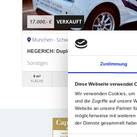
17.000,- €
VERKAUFT
München - Schwabing-West
HEGERICH: Duplex-Tiefgaragen-Stellplatz in 
Sonstiges
Zustimmung
0 m²
WG99748
FLÄCHE
OBJEKTNUMMER
Diese Webseite verwendet 
Wir verwenden Cookies, um I
und die Zugriffe auf unsere 
Website an unsere Partner fü
möglicherweise mit weiteren
der Dienste gesammelt habe