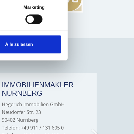
Marketing
DuEinen
Alle zulassen
IMMOBILIENMAKLER
IMMO
NÜRNBERG
FÜRT
Hegerich Immobilien GmbH
Hegeric
Neudörfer Str. 23
Hans-Bor
90402 Nürnberg
90763 Fü
Telefon: +49 911 / 131 605 0
Telefon: 