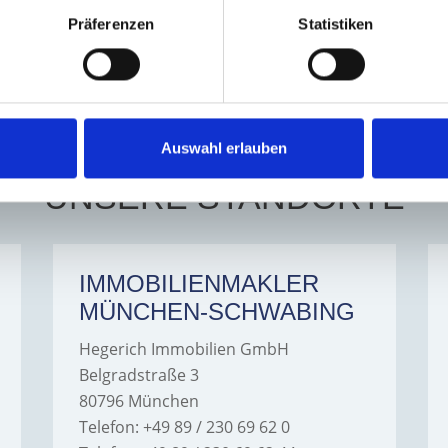
Präferenzen
Statistiken
ch Immobilien GmbH
hat
5
von
5
Sterne
|
162
Bewertungen
bei Kennst
Auswahl erlauben
UNSERE STANDORTE
IMMOBILIENMAKLER
MÜNCHEN-SCHWABING
Hegerich Immobilien GmbH
Belgradstraße 3
80796 München
Telefon: +49 89 / 230 69 62 0