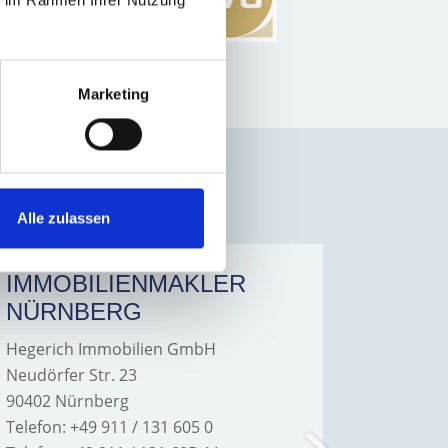
ie im Rahmen Ihrer Nutzung
DuEinen
Marketing
Alle zulassen
IMMOBILIENMAKLER
IMMO
NÜRNBERG
FÜRT
Hegerich Immobilien GmbH
Hegeric
Neudörfer Str. 23
Hans-Bor
90402 Nürnberg
90763 Fü
Telefon: +49 911 / 131 605 0
Telefon: 