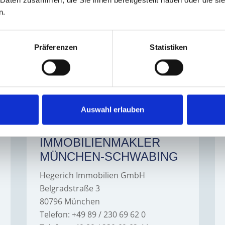
 Daten zusammen, die Sie ihnen bereitgestellt haben oder die s
n.
ch Immobilien GmbH
hat
5
von
5
Sterne
|
162
Bewertungen
bei Kennst
Präferenzen
Statistiken
UNSERE STANDORTE
Auswahl erlauben
IMMOBILIENMAKLER
MÜNCHEN-SCHWABING
Hegerich Immobilien GmbH
Belgradstraße 3
80796 München
Telefon: +49 89 / 230 69 62 0