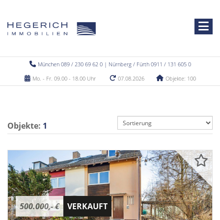
München 089 / 230 69 62 0 | Nürnberg / Fürth 0911 / 131 605 0
Mo. - Fr. 09.00 - 18.00 Uhr
07.08.2026
Objekte: 100
Objekte:
1
500.000,- €
VERKAUFT