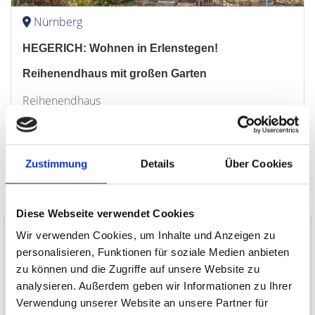
Nürnberg
HEGERICH: Wohnen in Erlenstegen!
Reihenendhaus mit großen Garten
Reihenendhaus
118 m²
5
WOHNFLÄCHE
ZIMMER
Zustimmung
Details
Über Cookies
Diese Webseite verwendet Cookies
Mehr Infos
Wir verwenden Cookies, um Inhalte und Anzeigen zu
personalisieren, Funktionen für soziale Medien anbieten
Empfehlung! I would like to
zu können und die Zugriffe auf unsere Website zu
sincerely thank Ms. Amelie
5.00 von 5
Jamrow for her excellent
analysieren. Außerdem geben wir Informationen zu Ihrer
and very friendly service.
Verwendung unserer Website an unsere Partner für
From the minute I saw her
it felt like talking to