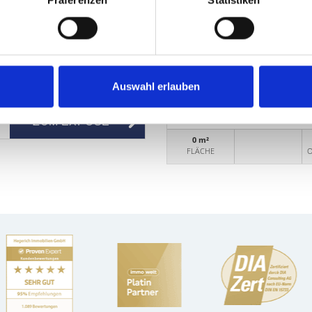
Präferenzen
Statistiken
München-Lerchenau - F
Schwabing
VERKAUFT: Top saniertes 
3,6% Kaufpreisrendite
Auswahl erlauben
Mehrfamilienhaus
ZUM EXPOSÉ
0 m²
FLÄCHE
O