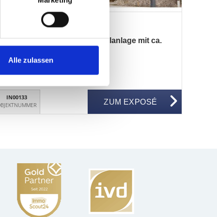
Marketing
eldmoching-Hasenbergl
Mehrfamilienhaus als Kapitalanlage mit ca.
Alle zulassen
IN00133
ZUM EXPOSÉ
BJEKTNUMMER