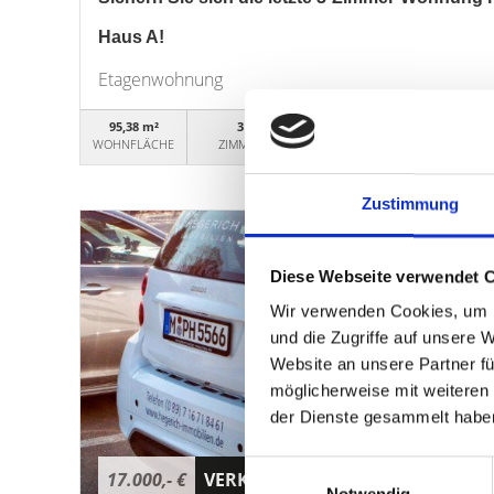
Haus A!
Etagenwohnung
95,38 m²
3
WO00A06
WOHNFLÄCHE
ZIMMER
OBJEKTNUMMER
Zustimmung
Diese Webseite verwendet 
Wir verwenden Cookies, um I
und die Zugriffe auf unsere 
Website an unsere Partner fü
möglicherweise mit weiteren
der Dienste gesammelt habe
Einwilligungsauswahl
17.000,- €
VERKAUFT