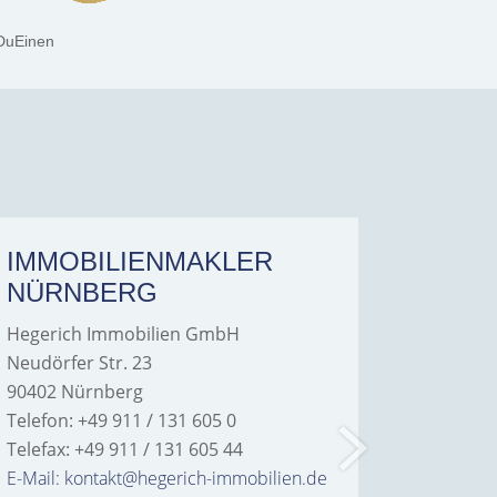
DuEinen
IMMOBILIENMAKLER
IMMO
NÜRNBERG
FÜRT
Hegerich Immobilien GmbH
Hegeric
Neudörfer Str. 23
Hans-Bor
90402 Nürnberg
90763 Fü
Telefon: +49 911 / 131 605 0
Telefon: 
Telefax: +49 911 / 131 605 44
Telefax: 
E-Mail: kontakt@hegerich-immobilien.de
E-Mail: 