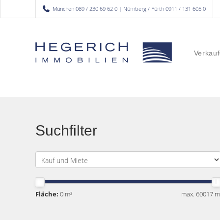
München 089 / 230 69 62 0 | Nürnberg / Fürth 0911 / 131 605 0
Verkauf
Suchfilter
Fläche:
0 m²
max. 60017 m