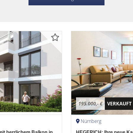
195.000,- €
VERKAUFT
Nürnberg
it herrlichem Balkon in
HEGERICH: Ihre neue Kap