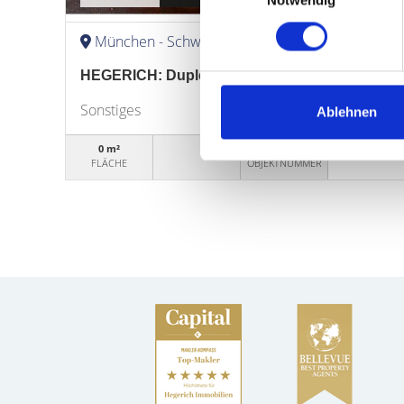
Notwendig
München - Schwabing-West
HEGERICH: Duplex-Tiefgaragen-Stellplatz in 
Sonstiges
Ablehnen
0 m²
WG99748
FLÄCHE
OBJEKTNUMMER