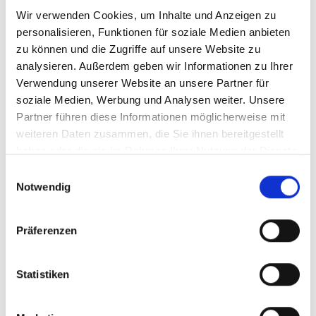
Mehrfamilienhaus
Wir verwenden Cookies, um Inhalte und Anzeigen zu
personalisieren, Funktionen für soziale Medien anbieten
398 m²
zu können und die Zugriffe auf unsere Website zu
FLÄCHE
analysieren. Außerdem geben wir Informationen zu Ihrer
Verwendung unserer Website an unsere Partner für
soziale Medien, Werbung und Analysen weiter. Unsere
Partner führen diese Informationen möglicherweise mit
weiteren Daten zusammen, die Sie ihnen bereitgestellt
haben oder die sie im Rahmen Ihrer Nutzung der Dienste
gesammelt haben.
Einwilligungsauswahl
5.400,- €
Notwendig
Fürth
Präferenzen
HEGERICH: Repräsentative Ausstellungs-/
Statistiken
Verkaufsräume mit guter Infrastruktur!
Einzelhandel