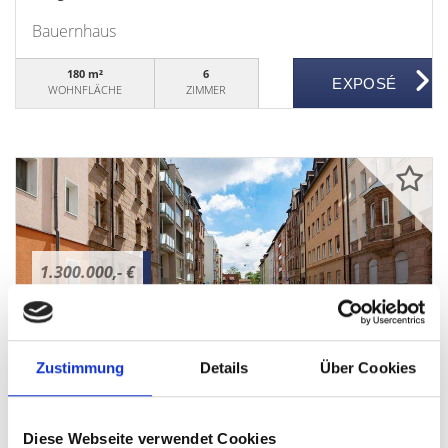
Bauernhaus
180 m²
6
WOHNFLÄCHE
ZIMMER
1.300.000,- €
Nürnberg - Nürnberg, Stadt - Nürnberg Zentrum -
Nürnberg (St Johannis)
Zustimmung
Details
Über Cookies
HEGERICH: Gut gepflegtes Mehrfamilienhaus in
attraktiver Lage!
Diese Webseite verwendet Cookies