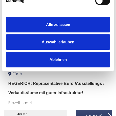
Marketing
400 m²
FLÄCHE
Alle zulassen
Auswahl erlauben
5.400,- €
Ablehnen
Fürth
HEGERICH: Repräsentative Büro-/Ausstellungs-/
Verkaufsräume mit guter Infrastruktur!
Einzelhandel
400 m²