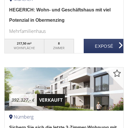
HEGERICH: Wohn- und Geschäftshaus mit viel
Potenzial in Obermenzing
Mehrfamilienhaus
217,50 m²
8
WOHNFLÄCHE
ZIMMER
392.327,- €
VERKAUFT
Nürnberg
Sichern Sie sich die letzte 3-Zimmer-Wohnung mit