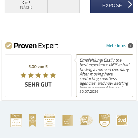
0 m²
FLÄCHE
Mehr Infos
Empfehlung! Easily the
best experience Iâ€™ve had
5.00 von 5
finding a home in Germany.
After moving here,
contacting countless
SEHR GUT
agencies, and now settling
into our second house, I
30.07.2026
know firsthand how
challenging and
overwhelming the German
housing market can be.
Hegerich Immobilien
stands out far above the
rest. They made the entire
process smooth,
professional, and genuinely
kind. A special note of