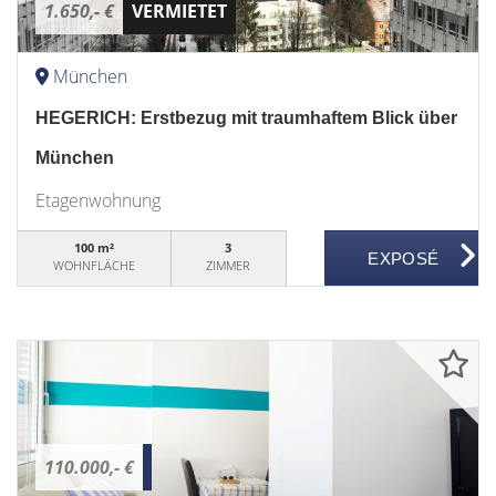
1.650,- €
VERMIETET
München
HEGERICH: Erstbezug mit traumhaftem Blick über
München
Etagenwohnung
100 m²
3
WOHNFLÄCHE
ZIMMER
110.000,- €