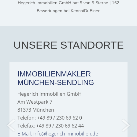
thanks, and a huge part of
Hegerich Immobilien GmbH
hat
5
von
5
Sterne
|
162
the credit goes to Amelie
Jamrowâ€”she was
Bewertungen
bei KennstDuEinen
exceptionally professional,
transparent, and clear in
every communication.
Iâ€™m deeply grateful for
their support and wouldn't
hesitate to recommend
Hegerich Immobilien to
UNSERE STANDORTE
anyone looking for a home.
IMMOBILIENMAKLER
MÜNCHEN-SENDLING
Hegerich Immobilien GmbH
Am Westpark 7
81373 München
Telefon: +49 89 / 230 69 62 0
Telefax: +49 89 / 230 69 62 44
E-Mail: info@hegerich-immobilien.de