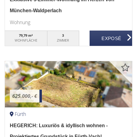
München-Waldperlach
Wohnung
79,79 m²
3
WOHNFLÄCHE
ZIMMER
625.000,- €
Fürth
HEGERICH: Luxuriös & idyllisch wohnen -
Projektiertes Grundstück in Fürth-Vach!