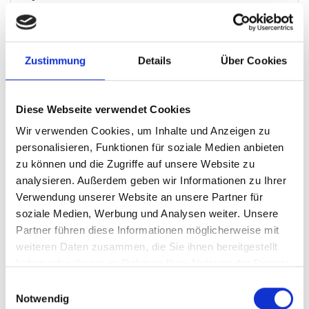
Einfamilienhaus
432 m²
7
Zustimmung
Details
Über Cookies
WOHNFLÄCHE
ZIMMER
Diese Webseite verwendet Cookies
Wir verwenden Cookies, um Inhalte und Anzeigen zu
personalisieren, Funktionen für soziale Medien anbieten
zu können und die Zugriffe auf unsere Website zu
analysieren. Außerdem geben wir Informationen zu Ihrer
295.000,- €
Verwendung unserer Website an unsere Partner für
soziale Medien, Werbung und Analysen weiter. Unsere
Nürnberg
Partner führen diese Informationen möglicherweise mit
weiteren Daten zusammen, die Sie ihnen bereitgestellt
HEGERICH: Attraktive Wohnung mit durchdachter
haben oder die sie im Rahmen Ihrer Nutzung der Dienste
Raumaufteilung in Nürnberg
gesammelt haben.
Einwilligungsauswahl
Notwendig
Etagenwohnung