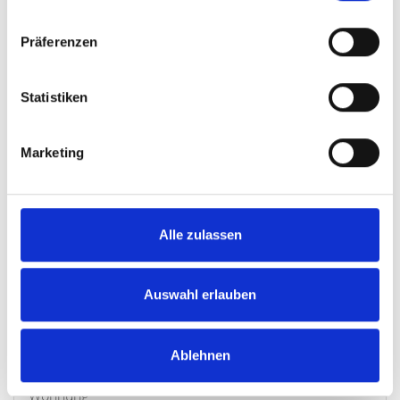
85 m²
3
Präferenzen
WOHNFLÄCHE
ZIMMER
Statistiken
Marketing
210.000,- €
Alle zulassen
Nürnberg
Auswahl erlauben
HEGERICH: Wohnen oder investieren: Sanierte 2-
Zimmer-Wohnung in gefragter Nordlage
Ablehnen
Nürnbergs
Wohnung