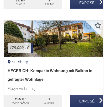
310 m²
3
FLÄCHE
RÄUME
175.000,- €
Nürnberg
HEGERICH: Kompakte Wohnung mit Balkon in
gefragter Wohnlage
Etagenwohnung
41,20 m²
1
WOHNFLÄCHE
ZIMMER