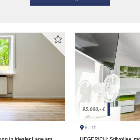
95.000,- €
Fürth
ng in idealer Lage am
HEGERICH: Stilvolles, mo