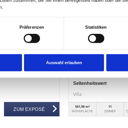
 Daten zusammen, die Sie ihnen bereitgestellt haben oder die s
n.
Präferenzen
Statistiken
2.200.000,- €
Fürth
Auswahl erlauben
mmer, offener
HEGERICH: Privater Rück
Seltenheitswert
Villa
561,98 m²
11
ZUM EXPOSÉ
WOHNFLÄCHE
ZIMMER
O