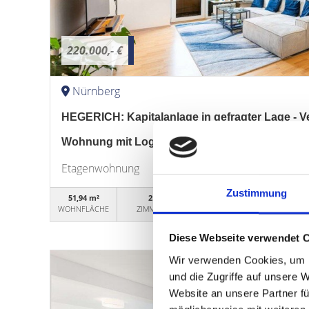
220.000,- €
Nürnberg
HEGERICH: Kapitalanlage in gefragter Lage - V
Wohnung mit Loggia
Etagenwohnung
Zustimmung
51,94 m²
2
WG50539
WOHNFLÄCHE
ZIMMER
OBJEKTNUMMER
Diese Webseite verwendet 
Wir verwenden Cookies, um I
und die Zugriffe auf unsere 
Website an unsere Partner fü