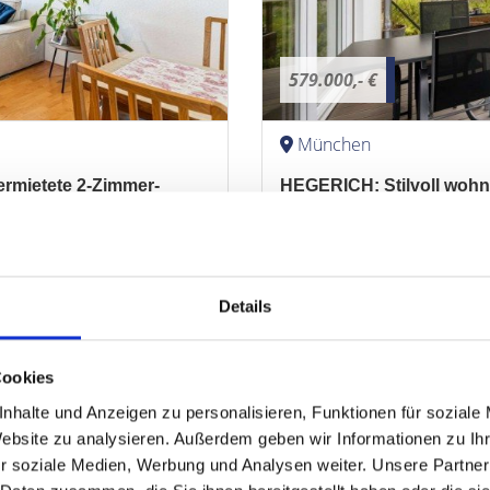
579.000,- €
München
ermietete 2-Zimmer-
HEGERICH: Stilvoll wohn
Obersendling!
Terrassenwohnung
Details
58,30 m²
1
ZUM EXPOSÉ
WOHNFLÄCHE
ZIMMER
O
Cookies
nhalte und Anzeigen zu personalisieren, Funktionen für soziale
Website zu analysieren. Außerdem geben wir Informationen zu I
r soziale Medien, Werbung und Analysen weiter. Unsere Partner