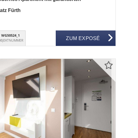
atz Fürth
WG50524_1
ZUM EXPOSÉ
BJEKTNUMMER