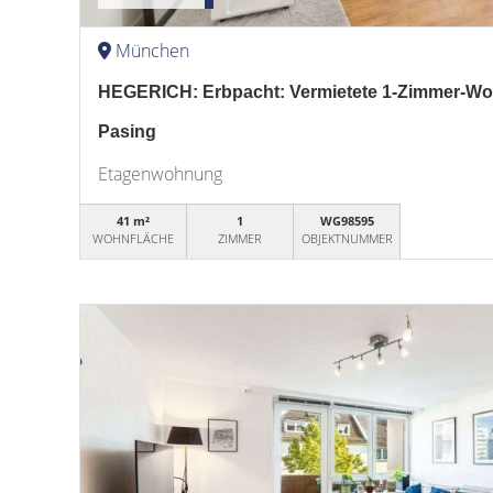
München
HEGERICH: Erbpacht: Vermietete 1-Zimmer-W
Pasing
Etagenwohnung
41 m²
1
WG98595
WOHNFLÄCHE
ZIMMER
OBJEKTNUMMER