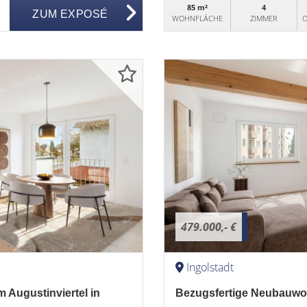
85 m²
4
ZUM EXPOSÉ
WOHNFLÄCHE
ZIMMER
O
479.000,- €
Ingolstadt
Augustinviertel in
Bezugsfertige Neubauwoh