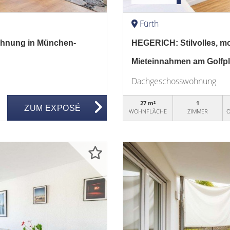
Fürth
ohnung in München-
HEGERICH: Stilvolles, mo
Mieteinnahmen am Golfpl
Dachgeschosswohnung
27 m²
1
ZUM EXPOSÉ
WOHNFLÄCHE
ZIMMER
O