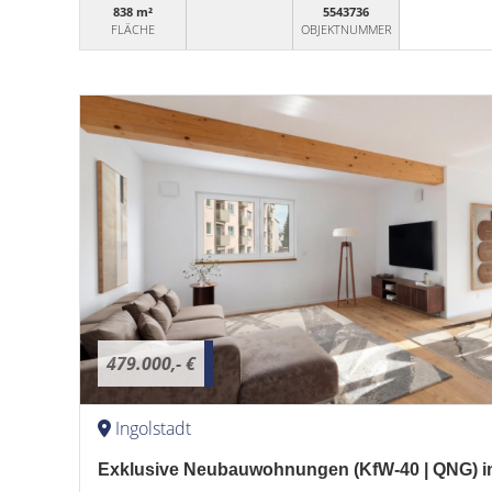
838 m²
5543736
FLÄCHE
OBJEKTNUMMER
479.000,- €
Ingolstadt
Exklusive Neubauwohnungen (KfW-40 | QNG) im 