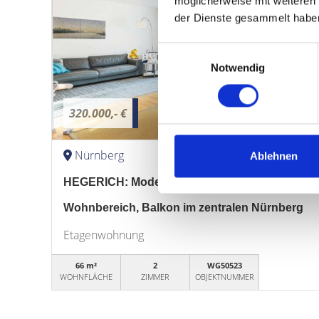
möglicherweise mit weiteren
der Dienste gesammelt habe
Einwilligungsauswahl
Notwendig
320.000,- €
Nürnberg
Ablehnen
HEGERICH: Modernes, möbliertes Wohnen: 2 Zi
Wohnbereich, Balkon im zentralen Nürnberg
Etagenwohnung
66 m²
2
WG50523
WOHNFLÄCHE
ZIMMER
OBJEKTNUMMER