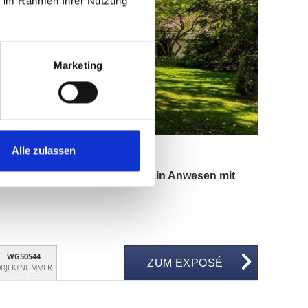
ie im Rahmen Ihrer Nutzung
Marketing
Alle zulassen
zugsort der Spitzenklasse - Ein Anwesen mit
WG50544
ZUM EXPOSÉ
BJEKTNUMMER