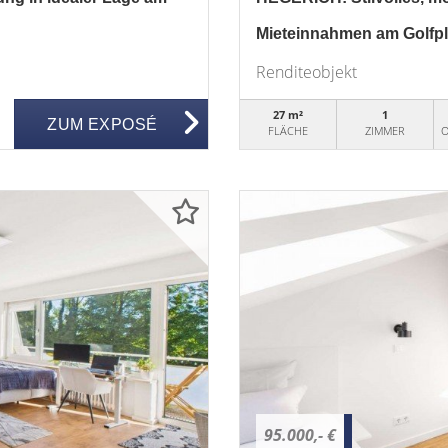
Mieteinnahmen am Golfpl
Renditeobjekt
27 m²
1
ZUM EXPOSÉ
FLÄCHE
ZIMMER
O
95.000,- €