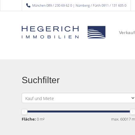
München 089 / 230 69 62 0 | Nürnberg / Fürth 0911 / 131 605 0
Verkauf
Suchfilter
Fläche:
0 m²
max. 60017 m