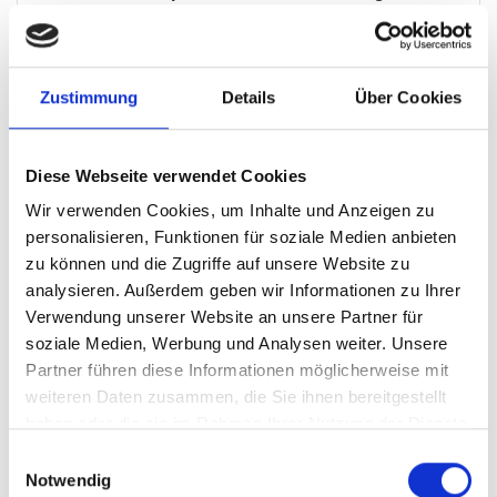
Terrassenwohnung
58,30 m²
1
Zustimmung
Details
Über Cookies
WOHNFLÄCHE
ZIMMER
Diese Webseite verwendet Cookies
Wir verwenden Cookies, um Inhalte und Anzeigen zu
personalisieren, Funktionen für soziale Medien anbieten
zu können und die Zugriffe auf unsere Website zu
analysieren. Außerdem geben wir Informationen zu Ihrer
320.000,- €
Verwendung unserer Website an unsere Partner für
soziale Medien, Werbung und Analysen weiter. Unsere
Nürnberg
Partner führen diese Informationen möglicherweise mit
weiteren Daten zusammen, die Sie ihnen bereitgestellt
HEGERICH: Modernes, möbliertes Wohnen: 2
haben oder die sie im Rahmen Ihrer Nutzung der Dienste
Zimmer, offener Wohnbereich, Balkon im zentralen
gesammelt haben.
Einwilligungsauswahl
Notwendig
Nürnberg