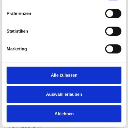
Etagenwohnung
Präferenzen
66 m²
2
WOHNFLÄCHE
ZIMMER
Statistiken
Marketing
Alle zulassen
449.000,- €
München
Auswahl erlauben
HEGERICH: Vermietete 3-Zimmer-Wohnung mit
Ablehnen
Südbalkon im Zamdorf - Bogenhausen
Etagenwohnung