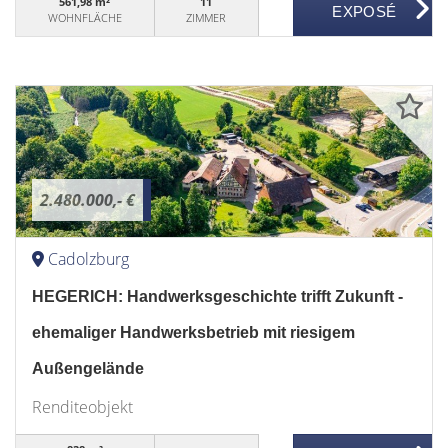
561,98 m²
11
WOHNFLÄCHE
ZIMMER
2.480.000,- €
Cadolzburg
HEGERICH: Handwerksgeschichte trifft Zukunft -
ehemaliger Handwerksbetrieb mit riesigem
Außengelände
Renditeobjekt