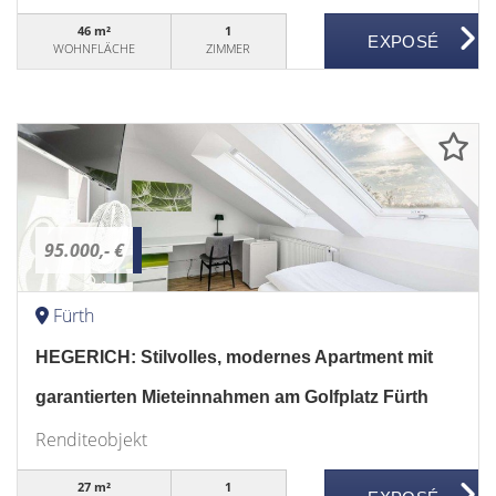
46 m²
1
WOHNFLÄCHE
ZIMMER
95.000,- €
Fürth
HEGERICH: Stilvolles, modernes Apartment mit
garantierten Mieteinnahmen am Golfplatz Fürth
Renditeobjekt
27 m²
1