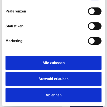
Präferenzen
Statistiken
895.000,- €
Marketing
Mühlhausen
HEGERICH: Außergewöhnliches Liebhaberobjekt
Alle zulassen
mit historischem Flair und flexiblem
Auswahl erlauben
Nutzungskonzept
Einfamilienhaus
Ablehnen
410 m²
8
WOHNFLÄCHE
ZIMMER