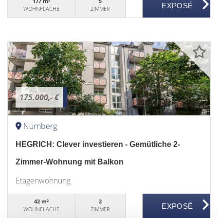
177 m²
5
WOHNFLÄCHE
ZIMMER
175.000,- €
Nürnberg
HEGRICH: Clever investieren - Gemütliche 2-
Zimmer-Wohnung mit Balkon
Etagenwohnung
42 m²
2
WOHNFLÄCHE
ZIMMER