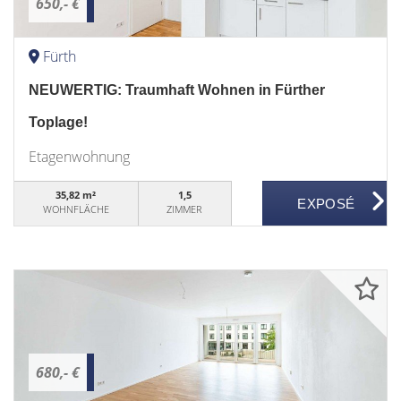
650,- €
Fürth
NEUWERTIG: Traumhaft Wohnen in Fürther
Toplage!
Etagenwohnung
35,82 m²
1,5
WOHNFLÄCHE
ZIMMER
680,- €