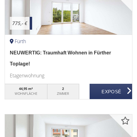
775,- €
Fürth
NEUWERTIG: Traumhaft Wohnen in Fürther
Toplage!
Etagenwohnung
44,95 m²
2
WOHNFLÄCHE
ZIMMER