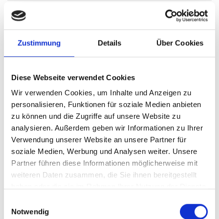
Zustimmung
Details
Über Cookies
Diese Webseite verwendet Cookies
280.000,- €
Wir verwenden Cookies, um Inhalte und Anzeigen zu
personalisieren, Funktionen für soziale Medien anbieten
München
zu können und die Zugriffe auf unsere Website zu
HEGERICH: 2-Zimmer-Etagenwohnung in
analysieren. Außerdem geben wir Informationen zu Ihrer
Verwendung unserer Website an unsere Partner für
begehrter Lage von München-Pasing-
soziale Medien, Werbung und Analysen weiter. Unsere
Obermenzing!
Partner führen diese Informationen möglicherweise mit
weiteren Daten zusammen, die Sie ihnen bereitgestellt
Etagenwohnung
haben oder die sie im Rahmen Ihrer Nutzung der Dienste
gesammelt haben.
Einwilligungsauswahl
37,74 m²
2
WOHNFLÄCHE
ZIMMER
Notwendig