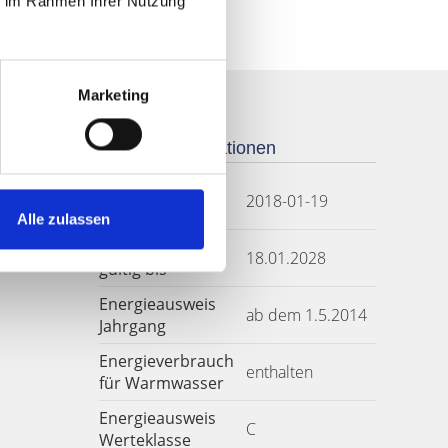
ie im Rahmen Ihrer Nutzung
Marketing
Weitere Informationen
Energieausweis
2018-01-19
Ausstelldatum
Alle zulassen
Energieausweis
18.01.2028
gültig bis
Energieausweis
ab dem 1.5.2014
Jahrgang
Energieverbrauch
enthalten
für Warmwasser
Energieausweis
C
Werteklasse