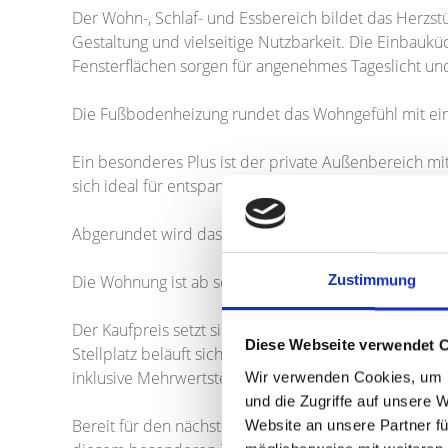
Der Wohn-, Schlaf- und Essbereich bildet das Herzs
Gestaltung und vielseitige Nutzbarkeit. Die Einbauk
Fensterflächen sorgen für angenehmes Tageslicht u
Die Fußbodenheizung rundet das Wohngefühl mit e
Ein besonderes Plus ist der private Außenbereich mit
sich ideal für entspannte Stunden im Freien eignet.
Abgerundet wird das Angebot durch ein eigenes Kelle
Die Wohnung ist ab sofort verfügbar.
Zustimmung
Der Kaufpreis setzt sich wie folgt zusammen: 440.0
Diese Webseite verwendet 
Stellplatz beläuft sich auf einen Gesamtbetrag von 46
inklusive Mehrwertsteuer an.
Wir verwenden Cookies, um I
und die Zugriffe auf unsere 
Bereit für den nächsten Lebensabschnitt? Kontaktiere
Website an unsere Partner fü