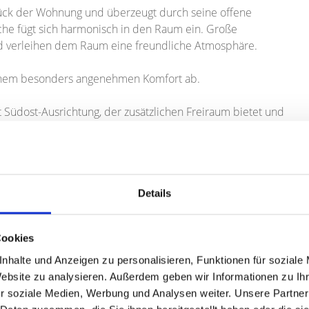
tück der Wohnung und überzeugt durch seine offene
üche fügt sich harmonisch in den Raum ein. Große
nd verleihen dem Raum eine freundliche Atmosphäre.
inem besonders angenehmen Komfort ab.
 Südost-Ausrichtung, der zusätzlichen Freiraum bietet und
rabteil sowie einen Duplex-Stellplatz.
Details
00 EUR für die Wohnung und 20.000 EUR für den Duplex-
Cookies
0.000 EUR; zusätzlich fällt eine Käuferprovision von 3,57 %
nhalte und Anzeigen zu personalisieren, Funktionen für soziale
Website zu analysieren. Außerdem geben wir Informationen zu I
n Sie uns jetzt und überzeugen Sie sich selbst vor Ort von
r soziale Medien, Werbung und Analysen weiter. Unsere Partner