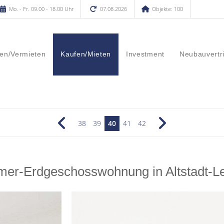
Mo. - Fr. 09.00 - 18.00 Uhr
07.08.2026
Objekte: 100
en/Vermieten
Kaufen/Mieten
Investment
Neubauvertr
38
39
40
41
42
er-Erdgeschosswohnung in Altstadt-Le