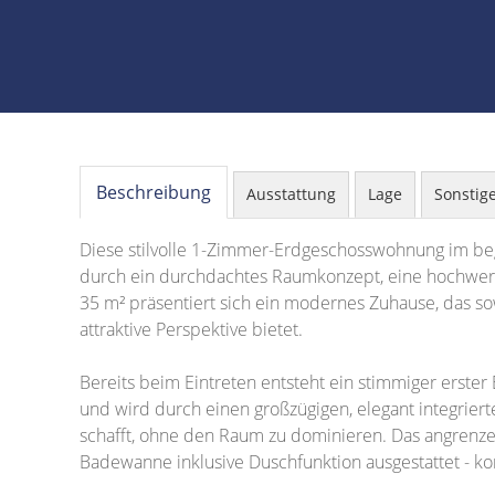
Beschreibung
Ausstattung
Lage
Sonstig
Diese stilvolle 1-Zimmer-Erdgeschosswohnung im beg
durch ein durchdachtes Raumkonzept, eine hochwert
35 m² präsentiert sich ein modernes Zuhause, das sow
attraktive Perspektive bietet.
Bereits beim Eintreten entsteht ein stimmiger erster 
und wird durch einen großzügigen, elegant integrier
schafft, ohne den Raum zu dominieren. Das angrenzen
Badewanne inklusive Duschfunktion ausgestattet - kom