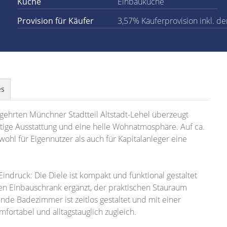
Küche
Einbauküche
Provision für Käufer
3,57% Käuferprovision inkl. de
es
ehrten Münchner Stadtteil Altstadt-Lehel überzeugt
ige Ausstattung und eine helle Wohnatmosphäre. Auf ca.
ohl für Eigennutzer als auch für Kapitalanleger eine
Eindruck: Die Diele ist kompakt und funktional gestaltet
ten Einbauschrank ergänzt, der praktischen Stauraum
de Badezimmer ist zeitlos gestaltet und mit einer
fortabel und alltagstauglich zugleich.