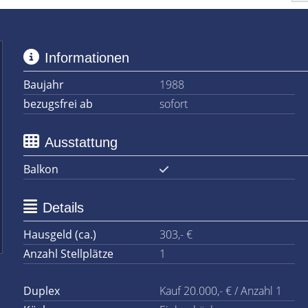
Informationen
Baujahr
1988
bezugsfrei ab
sofort
Ausstattung
Balkon
Details
Hausgeld (ca.)
303,- €
Anzahl Stellplätze
1
Duplex
Kauf 20.000,- € / Anzahl 1