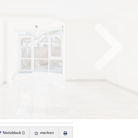
Blick in das Zimmer
Notizblock (
)
merken